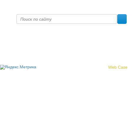
fpoko@list.ru
Политика конфиденциальности
© 2017 «Федерация профсоюзных организаций Кировской
области»
Создание сайта -
Web Case