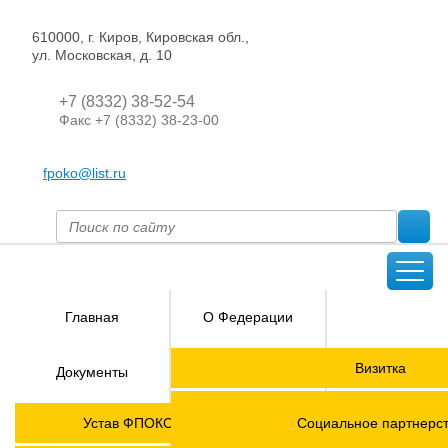
610000, г. Киров, Кировская обл.,
ул. Московская, д. 10
+7 (8332) 38-52-54
Факс +7 (8332) 38-23-00
fpoko@list.ru
Главная
О Федерации
Направления
Визитка
Документы
деятельности
Председатель ФПОК
Членские
ГОРЯЧАЯ
Устав ФПОКО с изменениями от 2026 года
Социальное партнерс
организации
ЛИНИЯ!