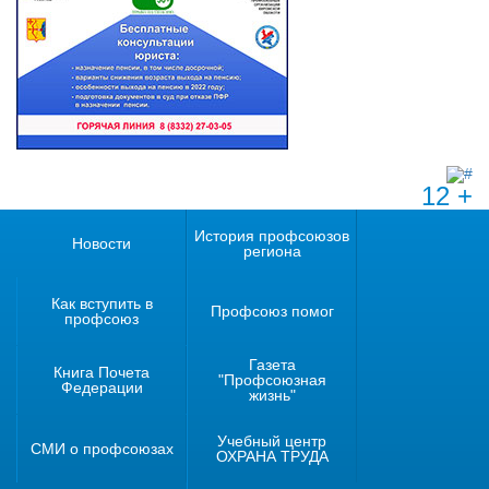
12 +
История профсоюзов
Новости
региона
Как вступить в
Профсоюз помог
профсоюз
Газета
Книга Почета
"Профсоюзная
Федерации
жизнь"
Учебный центр
СМИ о профсоюзах
ОХРАНА ТРУДА