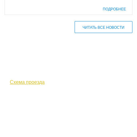
ПОДРОБНЕЕ
ЧИТАТЬ ВСЕ НОВОСТИ
610000, г. Киров, Кировская обл.,
ул. Московская, д. 10
Схема проезда
+7 (8332) 38-52-54
Факс +7 (8332) 38-23-00
prof@inform28.kirov.ru