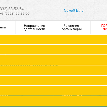
8332) 38-52-54
fpoko@list.ru
+7 (8332) 38-23-00
Направления
Членские
ГО
нты
деятельности
организации
ЛИ
Визитка
Устав Ф
Председатель ФПОК
рофсоюзных
Заместитель председател
Кировской области
Структура
Р
Членские организаци
П
Аппарат
Г
пить в
Книга Почета
Профсоюз помог
"Про
оюз
Федерации
ж
Сводные данные о результата
Молодежный совет