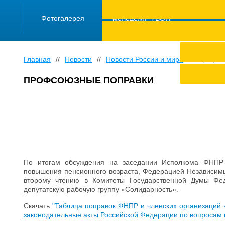
ПРОЕКТ "Школа
работающей
Фотогалерея
молодежи "ТВОЙ
ТРУД ПОД
ЗАЩИТОЙ"
Главная
//
Новости
//
Новости России и мира
//
Профсо
ПРОФСОЮЗНЫЕ ПОПРАВКИ
По итогам обсуждения на заседании Исполкома ФНПР 
повышения пенсионного возраста, Федерацией Независимы
второму чтению в Комитеты Государственной Думы Фе
депутатскую рабочую группу «Солидарность».
Скачать
"Таблица поправок ФНПР и членских организаций 
законодательные акты Российской Федерации по вопросам 