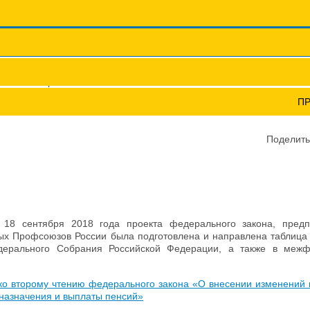
Координационные сов
Профсоюзы ПФО
Научно-пр
юзные поправки
П
Поделить
18 сентября 2018 года проекта федерального закона, пред
х Профсоюзов России была подготовлена и направлена таблица 
дерального Собрания Российской Федерации, а также в меж
ко второму чтению федерального закона «О внесении изменений 
назначения и выплаты пенсий»