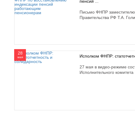
пенсий ...
Письмо ФНПР заместителю
Правительства РФ Т.А. Гол
28
Исполком ФНПР: статотчетн
мая
27 мая в видео-режиме сос
Исполнительного комитет