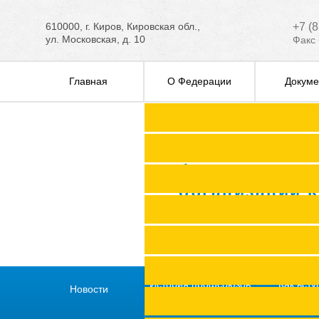
610000, г. Киров, Кировская обл.,
+7 (
ул. Московская, д. 10
Факс 
Главная
О Федерации
Докуме
Федерация п
организаций 
История профсоюзов
Как всту
Новости
региона
профс