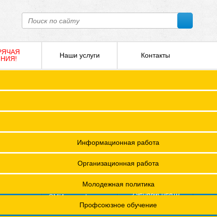
РЯЧАЯ
Наши услуги
Контакты
НИЯ!
ПОКО с изменениями от 2026 года
Социальное партнерство
Версия для слабовидящих
О
Регламент
Защита прав
12 +
я ФПОКО
Решения Конференций
Охрана труда
ешения Советов Федерации
Информационная работа
и
остановления президиумов
Организационная работа
Положения
Молодежная политика
азета
Учебный центр
фсоюзная
СМИ о профсоюзах
ОХРАНА ТРУДА
изнь"
х проведения специальной оценки условий труда (СОУТ)
Профсоюзное обучение