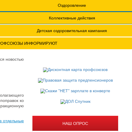
еты
Обращения. Заявления.
Оздоровление
Годовые отчеты
Коллективные действия
актическая конференция МОТ- ФНПР
Детская оздоровительная кампания
РОФСОЮЗЫ ИНФОРМИРУЮТ
ся новостью
полагающего
поправок ко
фракционную
в отдельные
НАШ ОПРОС