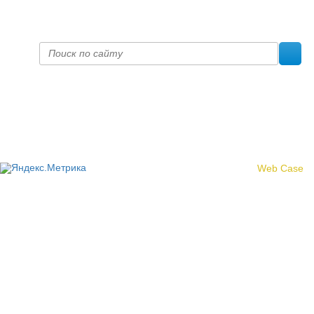
prof@inform28.kirov.ru
fpoko@list.ru
Политика конфиденциальности
© 2017 «Федерация профсоюзных организаций Кировской
области»
Создание сайта -
Web Case