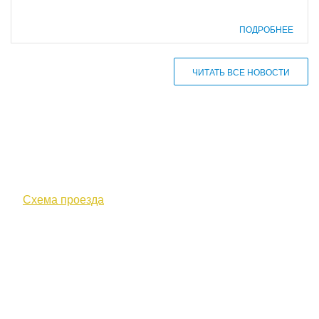
ПОДРОБНЕЕ
ЧИТАТЬ ВСЕ НОВОСТИ
610000, г. Киров, Кировская обл.,
ул. Московская, д. 10
Схема проезда
+7 (8332) 38-52-54
Факс +7 (8332) 38-23-00