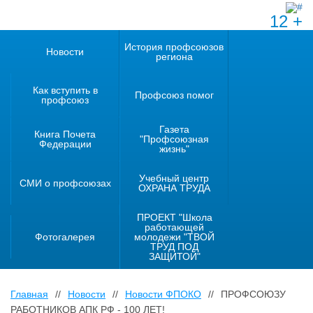
12 +
История профсоюзов
Новости
региона
Как вступить в
Профсоюз помог
профсоюз
Газета
Книга Почета
"Профсоюзная
Федерации
жизнь"
Учебный центр
СМИ о профсоюзах
ОХРАНА ТРУДА
ПРОЕКТ "Школа
работающей
Фотогалерея
молодежи "ТВОЙ
ТРУД ПОД
ЗАЩИТОЙ"
Главная
//
Новости
//
Новости ФПОКО
//
ПРОФСОЮЗУ
РАБОТНИКОВ АПК РФ - 100 ЛЕТ!