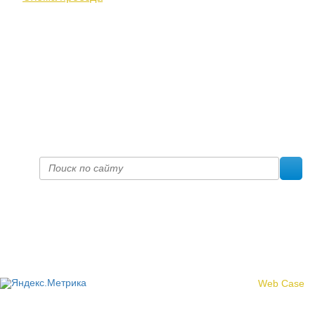
+7 (8332) 38-52-54
Факс +7 (8332) 38-23-00
prof@inform28.kirov.ru
fpoko@list.ru
Политика конфиденциальности
© 2017 «Федерация профсоюзных организаций Кировской
области»
Создание сайта -
Web Case