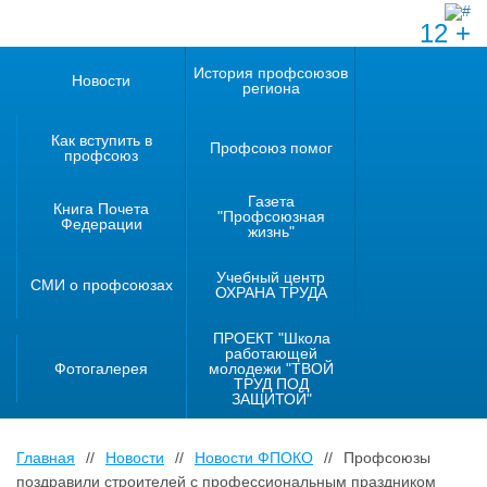
12 +
История профсоюзов
Новости
региона
Как вступить в
Профсоюз помог
профсоюз
Газета
Книга Почета
"Профсоюзная
Федерации
жизнь"
Учебный центр
СМИ о профсоюзах
ОХРАНА ТРУДА
ПРОЕКТ "Школа
работающей
Фотогалерея
молодежи "ТВОЙ
ТРУД ПОД
ЗАЩИТОЙ"
Главная
//
Новости
//
Новости ФПОКО
//
Профсоюзы
поздравили строителей с профессиональным праздником