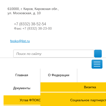
610000, г. Киров, Кировская обл.,
ул. Московская, д. 10
+7 (8332) 38-52-54
Факс +7 (8332) 38-23-00
fpoko@list.ru
Главная
О Федерации
Направления
Визитка
Документы
деятельности
Председатель ФПОК
Членские
ГОРЯЧАЯ
Устав ФПОКО с изменениями от 2026 года
Социальное партнерс
организации
ЛИНИЯ!