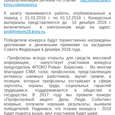
профорганизаций региона по ссылке
http://www.fpoko-
kirov.ru/polojeniya
К зачету принимаются работы, опубликованные в
период с 01.01.2018 г. по 01.12.2018 г. Конкурсные
материалы представляются до 10 декабря 2018 г.
включительно в электронном виде на адрес:
prof@inform28.kirov.ru
.
Победители конкурса будут торжественно награждены
дипломами и денежными премиями на заседании
Совета Федерации в декабре 2018 года.
- Профсоюзы всегда открыты для средств массовой
информации, - напутствует участников конкурса
председатель ФПОКО Роман Береснев. - Во многом
благодаря СМИ, голос профсоюзов, представляющих
интересы наемных работников, звучит громче, а
позиции, которые профсоюзы отстаивают в сфере
зарплаты, охраны труда, социальных гарантий
трудящимся, поддерживаются в обществе и
государстве. В 2017 году мы провели конкурс
«Профсоюзный акцент: Дела. Люди. События»
впервые, получили хорошие результаты, выявили
победителей. Надеемся, что планка конкурса - 2018
будет поднята выше, круг участников будет шире.