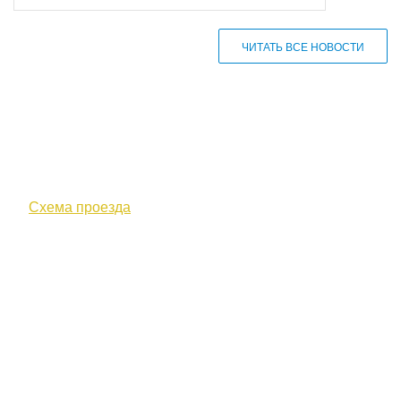
ЧИТАТЬ ВСЕ НОВОСТИ
610000, г. Киров, Кировская обл.,
ул. Московская, д. 10
Схема проезда
+7 (8332) 38-52-54
Факс +7 (8332) 38-23-00
prof@inform28.kirov.ru
fpoko@list.ru