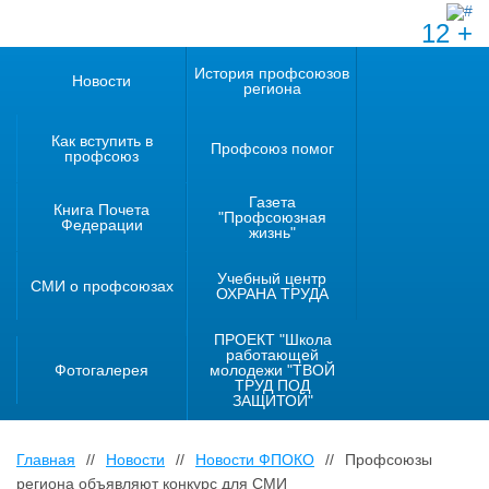
12 +
История профсоюзов
Новости
региона
Как вступить в
Профсоюз помог
профсоюз
Газета
Книга Почета
"Профсоюзная
Федерации
жизнь"
Учебный центр
СМИ о профсоюзах
ОХРАНА ТРУДА
ПРОЕКТ "Школа
работающей
Фотогалерея
молодежи "ТВОЙ
ТРУД ПОД
ЗАЩИТОЙ"
Главная
//
Новости
//
Новости ФПОКО
//
Профсоюзы
региона объявляют конкурс для СМИ