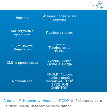
12 +
История профсоюзов
Новости
региона
Как вступить в
Профсоюз помог
профсоюз
Газета
Книга Почета
"Профсоюзная
Федерации
жизнь"
Учебный центр
СМИ о профсоюзах
ОХРАНА ТРУДА
ПРОЕКТ "Школа
работающей
Фотогалерея
молодежи "ТВОЙ
ТРУД ПОД
ЗАЩИТОЙ"
Главная
//
Новости
//
Новости ФПОКО
//
Рабочая встреча
на Омутнинском металлургическом заводе