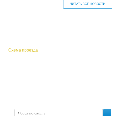
ЧИТАТЬ ВСЕ НОВОСТИ
610000, г. Киров, Кировская обл.,
ул. Московская, д. 10
Схема проезда
+7 (8332) 38-52-54
Факс +7 (8332) 38-23-00
prof@inform28.kirov.ru
fpoko@list.ru