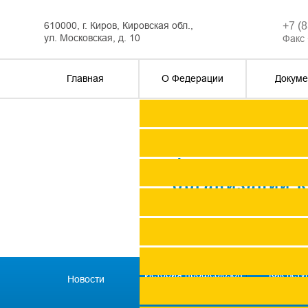
610000, г. Киров, Кировская обл.,
+7 (
ул. Московская, д. 10
Факс 
Главная
О Федерации
Докуме
Федерация п
организаций 
История профсоюзов
Как всту
Новости
региона
профс