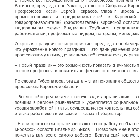
В торжестве, посвящённом Дню профсоюзов, приняли уч
Васильев, председатель Законодательного Собрания Киро
Профсоюзов России Сергей Некрасов, глава г. Кирова Е
промышленников и предпринимателей в Кировской 
товаропроизводителей (работодателей) Кировской облас
Федеральном округе Владислав Трубников представи
работодателей, профсоюзные лидеры, ветераны, молодёжь
Открывая праздничное мероприятие, председатель Федер
что учреждение нового праздника – это дань уважения и
профсоюзному активу, делающему всё возможное для развит
– Новый праздник – это возможность показать значимость
членов профсоюза и повысить эффективность диалога с вла
По словам Губернатора, эта дата – знак признания общест
профсоюзы Кировской области.
– Вы достойно реализуете главную задачу организации – 
позиции в регионе развивается и укрепляется социально
уровня заработной платы, осуществляется контроль над со
отдыха работников и их семей, – сказал Губернатор.
- Наши профсоюзы организовывают свою работу во благо ч
Кировской области Владимир Быков. – Позвольте мне в это
пожелать вам всего самого доброго. Депутатский корпус