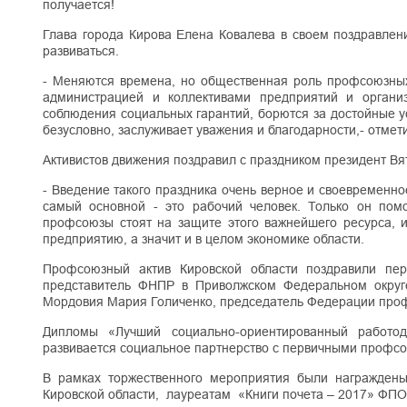
получается!
Глава города Кирова Елена Ковалева в своем поздравлен
развиваться.
- Меняются времена, но общественная роль профсоюзных
администрацией и коллективами предприятий и органи
соблюдения социальных гарантий, борются за достойные ус
безусловно, заслуживает уважения и благодарности,- отме
Активистов движения поздравил с праздником президент Вя
- Введение такого праздника очень верное и своевременно
самый основной - это рабочий человек. Только он пом
профсоюзы стоят на защите этого важнейшего ресурса, и
предприятию, а значит и в целом экономике области.
Профсоюзный актив Кировской области поздравили пер
представитель ФНПР в Приволжском Федеральном округ
Мордовия Мария Голиченко, председатель Федерации проф
Дипломы «Лучший социально-ориентированный работода
развивается социальное партнерство с первичными профс
В рамках торжественного мероприятия были награжден
Кировской области, лауреатам «Книги почета – 2017» ФПО