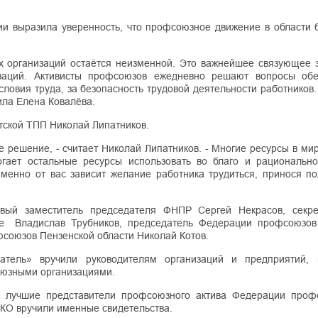
ии выразила уверенность, что профсоюзное движение в области б
 организаций остаётся неизменной. Это важнейшее связующее 
заций. Активисты профсоюзов ежедневно решают вопросы об
ловия труда, за безопасность трудовой деятельности работников.
тила Елена Ковалёва.
тской ТПП Николай Липатников.
е решение, - считает Николай Липатников. - Многие ресурсы в ми
огает остальные ресурсы использовать во благо и рациональн
менно от вас зависит желание работника трудиться, принося по
вый заместитель председателя ФНПР Сергей Некрасов, секр
е Владислав Трубников, председатель Федерации профсоюзов
союзов Пензенской области Николай Котов.
тель» вручили руководителям организаций и предприятий, 
оюзными организациями.
ы лучшие представители профсоюзного актива Федерации проф
КО вручили именные свидетельства.