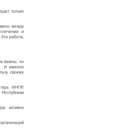
удет только
звено между
еспечения и
 Эта работа,
ре важны, но
о. И именно
льзу своему
етарь ФНПР,
 Республики
где активно
организаций