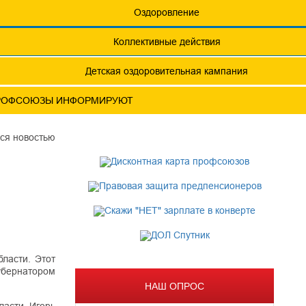
еты
Обращения. Заявления.
Оздоровление
Годовые отчеты
Коллективные действия
актическая конференция МОТ- ФНПР
Детская оздоровительная кампания
РОФСОЮЗЫ ИНФОРМИРУЮТ
И
ся новостью
ласти. Этот
убернатором
НАШ ОПРОС