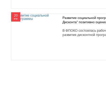
20
Развитие социальной прог
апр
Дисконта" позитивно оцени
В ФПОКО состоялась рабоч
развития дисконтной прог
610000, г. Киров, Кировская обл.,
+7 (
ул. Московская, д. 10
Факс 