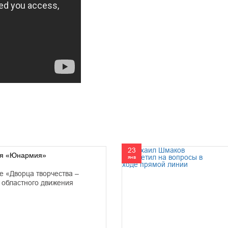
23
ния «Юнармия»
янв
е «Дворца творчества –
 областного движения