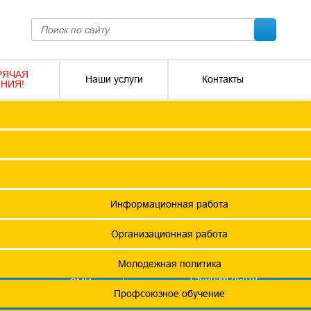
РЯЧАЯ
Наши услуги
Контакты
НИЯ!
ПОКО с изменениями от 2026 года
Социальное партнерство
Версия для слабовидящих
О
Регламент
Защита прав
12 +
я ФПОКО
Решения Конференций
Охрана труда
ешения Советов Федерации
Информационная работа
и
остановления президиумов
Организационная работа
Положения
Молодежная политика
азета
Учебный центр
фсоюзная
СМИ о профсоюзах
ОХРАНА ТРУДА
изнь"
х проведения специальной оценки условий труда (СОУТ)
Профсоюзное обучение