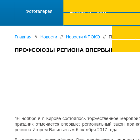
ПРОЕКТ "Школа
работающей
Фотогалерея
молодежи "ТВОЙ
ТРУД ПОД
ЗАЩИТОЙ"
Главная
//
Новости
//
Новости ФПОКО
//
Профсоюзы рег
ПРОФСОЮЗЫ РЕГИОНА ВПЕРВЫЕ ОТМЕТИ
16 ноября в г. Кирове состоялось торжественное меропр
праздник отмечается впервые: региональный закон прин
региона Игорем Васильевым 5 октября 2017 года.