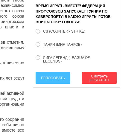
ласти Игорь
Независимых
ВРЕМЯ ИГРАТЬ ВМЕСТЕ! ФЕДЕРАЦИЯ
ского союза
ПРОФСОЮЗОВ ЗАПУСКАЕТ ТУРНИР ПО
ного союза
КИБЕРСПОРТУ! В КАКУЮ ИГРУ ТЫ ГОТОВ
Приволжском
ВПИСАТЬСЯ? ГОЛОСУЙ!
в власти и
CS (COUNTER - STRIKE)
ев отметил,
ТАНКИ (МИР ТАНКОВ)
, нынешнему
ЛИГА ЛЕГЕНД (LEAGUA OF
LEGENDS)
 количество
Смотреть
их лет ведут
ГОЛОСОВАТЬ
результаты
шей активной
вий труда и
 организации
го собрания
т себя лично
 вместе все