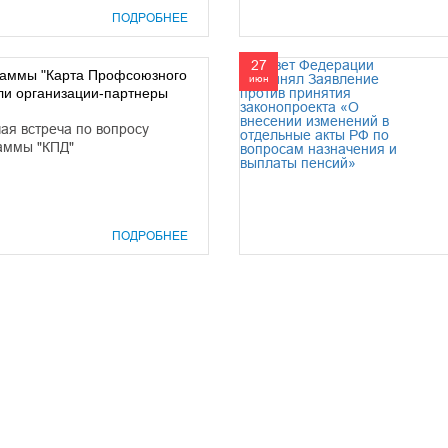
ПОДРОБНЕЕ
27
раммы "Карта Профсоюзного
июн
ли организации-партнеры
ая встреча по вопросу
раммы "КПД"
ПОДРОБНЕЕ
prof@inform28.kirov.ru
8332) 38-52-54
+7 (8332) 38-23-00
fpoko@list.ru