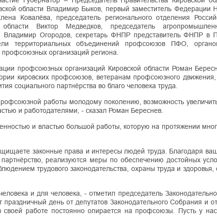
астие Губернатор – Председатель Правительства Кировской об
вской области Владимир Быков, первый заместитель Федерации 
лена Ковалёва, председатель регионального отделения Россий
области Виктор Медведков, председатель агропромышлен
ти Владимир Огородов, секретарь ФНПР представитель ФНПР в 
тели территориальных объединений профсоюзов ПФО, органо
 профсоюзных организаций региона.
ации профсоюзных организаций Кировской области Роман Бересн
стории кировских профсоюзов, ветеранам профсоюзного движения
ия социального партнёрства во благо человека труда.
 профсоюзной работы молодому поколению, возможность увеличить
стью и работодателями, - сказал Роман Береснев.
венностью и властью большой работы, которую на протяжении мног
защищаете законные права и интересы людей труда. Благодаря ва
е партнёрство, реализуются меры по обеспечению достойных усло
блюдением трудового законодательства, охраны труда и здоровья,
еловека и для человека, - отметил председатель Законодательно
т праздничный день от депутатов Законодательного Собрания и о
 в своей работе постоянно опирается на профсоюзы. Пусть у нас