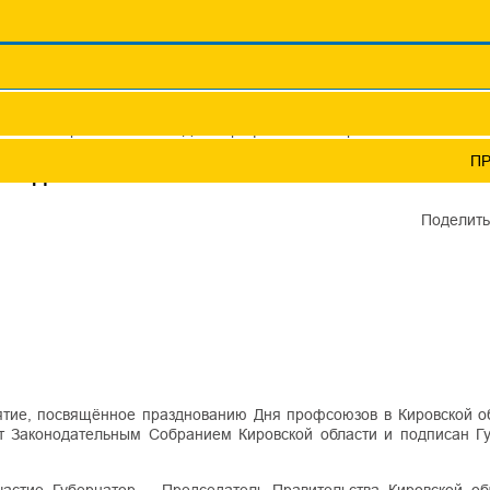
Координационные сов
Профсоюзы ПФО
Научно-пр
иона впервые отметили День профсоюзов в Кировской области
П
ЛИ ДЕНЬ ПРОФСОЮЗОВ В КИРОВСКОЙ ОБЛАСТ
Поделить
иятие, посвящённое празднованию Дня профсоюзов в Кировской об
ят Законодательным Собранием Кировской области и подписан Г