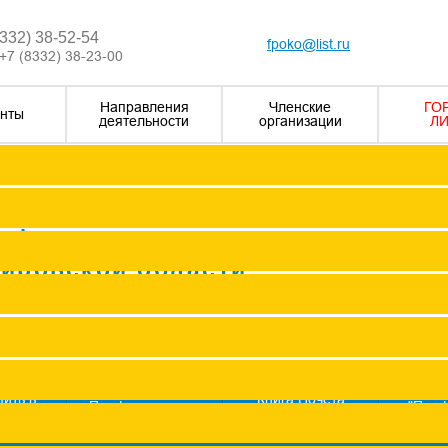
8332) 38-52-54
fpoko@list.ru
+7 (8332) 38-23-00
Направления
Членские
ГО
нты
деятельности
организации
ЛИ
Визитка
Устав Ф
Председатель ФПОК
рофсоюзных
Заместитель председател
Кировской области
Структура
Р
Членские организаци
П
Аппарат
Г
пить в
Книга Почета
Профсоюз помог
"Про
оюз
Федерации
ж
Сводные данные о результата
Молодежный совет