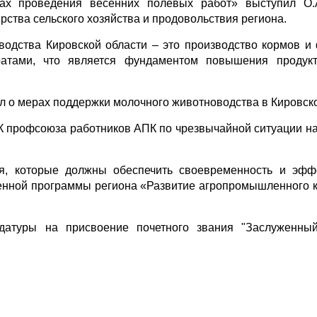
ах проведения весенних полевых работ» выступил О.А
рства сельского хозяйства и продовольствия региона.
еводства Кировской области – это производство кормов и
ратами, что является фундаментом повышения продукт
л о мерах поддержки молочного животноводства в Кировско
ЦК профсоюза работников АПК по чрезвычайной ситуации н
я, которые должны обеспечить своевременность и эфф
венной программы региона «Развитие агропромышленного 
идатуры на присвоение почетного звания "Заслуженны