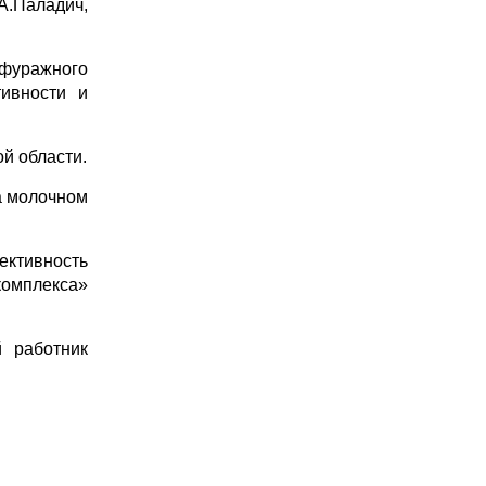
.Паладич,
 фуражного
ивности и
й области.
а молочном
ективность
комплекса»
й работник