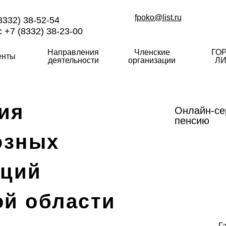
fpoko@list.ru
8332) 38-52-54
 +7 (8332) 38-23-00
Направления
Членские
ГО
енты
деятельности
организации
ЛИ
ия
Онлайн-се
пенсию
юзных
аций
ой области
Г