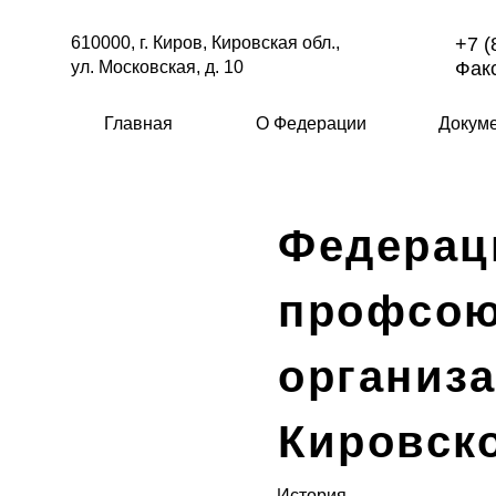
610000, г. Киров, Кировская обл.,
+7 (
ул. Московская, д. 10
Факс
Главная
О Федерации
Докум
Федерац
профсо
организ
Кировск
История