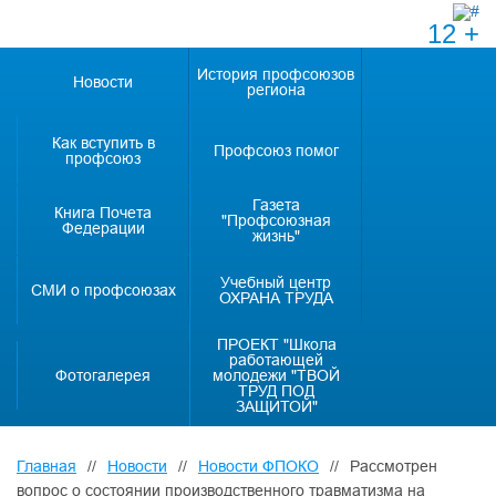
12 +
История профсоюзов
Новости
региона
Как вступить в
Профсоюз помог
профсоюз
Газета
Книга Почета
"Профсоюзная
Федерации
жизнь"
Учебный центр
СМИ о профсоюзах
ОХРАНА ТРУДА
ПРОЕКТ "Школа
работающей
Фотогалерея
молодежи "ТВОЙ
ТРУД ПОД
ЗАЩИТОЙ"
Главная
//
Новости
//
Новости ФПОКО
//
Рассмотрен
вопрос о состоянии производственного травматизма на