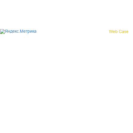
© 2017 «Федерация профсоюзных организаций Кировской
области»
Создание сайта -
Web Case