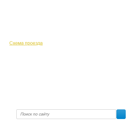
610000, г. Киров, Кировская обл.,
ул. Московская, д. 10
Схема проезда
+7 (8332) 38-52-54
Факс +7 (8332) 38-23-00
prof@inform28.kirov.ru
fpoko@list.ru
Политика конфиденциальности