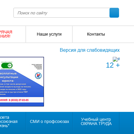
РЯЧАЯ
Наши услуги
Контакты
НИЯ!
Версия для слабовидящих
12 +
азета
Учебный центр
фсоюзная
СМИ о профсоюзах
ОХРАНА ТРУДА
изнь"