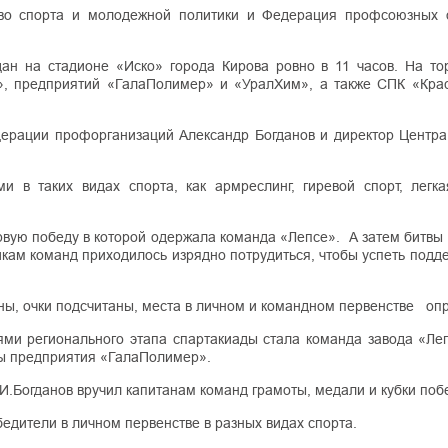
тво спорта и молодежной политики и Федерация профсоюзных 
ан на стадионе «Иско» города Кирова ровно в 11 часов. На то
», предприятий «ГалаПолимер» и «УралХим», а также СПК «Кра
дерации профорганизаций Александр Богданов и директор Центра
 в таких видах спорта, как армреслинг, гиревой спорт, легка
рвую победу в которой одержала команда «Лепсе». А затем битвы
кам команд приходилось изрядно потрудиться, чтобы успеть подд
ены, очки подсчитаны, места в личном и командном первенстве оп
и регионального этапа спартакиады стала команда завода «Леп
ды предприятия «ГалаПолимер».
.Богданов вручил капитанам команд грамоты, медали и кубки поб
едители в личном первенстве в разных видах спорта.