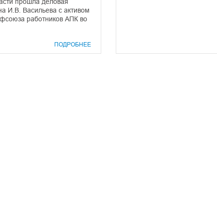
ласти прошла деловая
на И.В. Васильева с активом
офсоюза работников АПК во
ПОДРОБНЕЕ
prof@inform28.kirov.ru
8332) 38-52-54
+7 (8332) 38-23-00
fpoko@list.ru