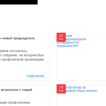
27
н новый председатель
апр
Оричи состоялось
 собрание, на котором был
ь профсоюзной организации
ПОДРОБНЕЕ
15
встретился с главой
ноя
рации профсоюзных