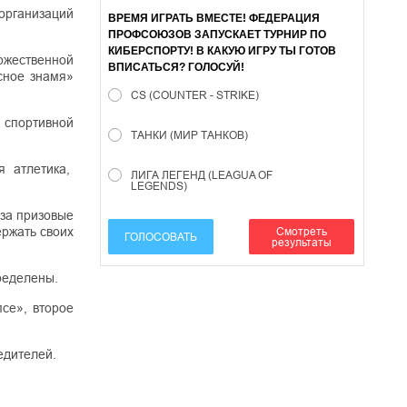
организаций
ВРЕМЯ ИГРАТЬ ВМЕСТЕ! ФЕДЕРАЦИЯ
ПРОФСОЮЗОВ ЗАПУСКАЕТ ТУРНИР ПО
КИБЕРСПОРТУ! В КАКУЮ ИГРУ ТЫ ГОТОВ
ржественной
ВПИСАТЬСЯ? ГОЛОСУЙ!
сное знамя»
CS (COUNTER - STRIKE)
 спортивной
ТАНКИ (МИР ТАНКОВ)
я атлетика,
ЛИГА ЛЕГЕНД (LEAGUA OF
LEGENDS)
 за призовые
Смотреть
ержать своих
ГОЛОСОВАТЬ
результаты
ределены.
се», второе
едителей.