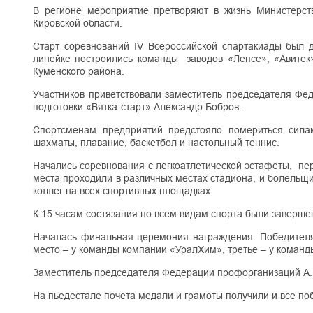
В регионе мероприятие претворяют в жизнь Министерс
Кировской области.
Старт соревнований IV Всероссийской спартакиады был д
линейке построились команды заводов «Лепсе», «Авитек
Куменского района.
Участников приветствовали заместитель председателя Фе
подготовки «Вятка-старт» Александр Бобров.
Спортсменам предприятий предстояло помериться силами
шахматы, плавание, баскетбол и настольный теннис.
Начались соревнования с легкоатлетической эстафеты, пе
места проходили в различных местах стадиона, и болельщи
коллег на всех спортивных площадках.
К 15 часам состязания по всем видам спорта были заверш
Началась финальная церемония награждения. Победителям
место – у команды компании «УралХим», третье – у коман
Заместитель председателя Федерации профорганизаций А.И
На пьедестале почета медали и грамоты получили и все поб