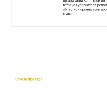
организаций Кировской об
встреча Губернатора регио
областной организации пр
главе ...
610000, г. Киров, Кировская обл.,
+7 (
ул. Московская, д. 10
Факс 
Схема проезда
Политика конфиденциальности