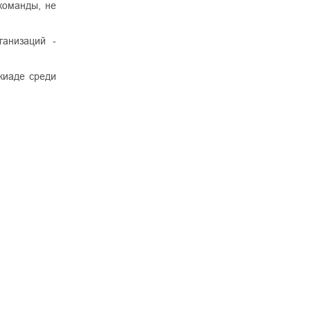
команды, не
ганизаций -
киаде среди