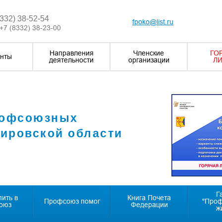
8332) 38-52-54
fpoko@list.ru
+7 (8332) 38-23-00
Направления
Членские
ГО
нты
деятельности
организации
ЛИ
рофсоюзных
Кировской области
Г
пить в
Книга Почета
Профсоюз помог
"Про
оюз
Федерации
ж