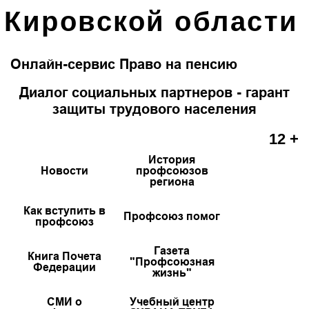
Кировской области
Онлайн-сервис Право на пенсию
Диалог социальных партнеров - гарант
защиты трудового населения
12 +
История
Новости
профсоюзов
региона
Как вступить в
Профсоюз помог
профсоюз
Газета
Книга Почета
"Профсоюзная
Федерации
жизнь"
СМИ о
Учебный центр