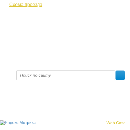
Схема проезда
+7 (8332) 38-52-54
Факс +7 (8332) 38-23-00
prof@inform28.kirov.ru
fpoko@list.ru
Политика конфиденциальности
© 2017 «Федерация профсоюзных организаций Кировской
области»
Создание сайта -
Web Case