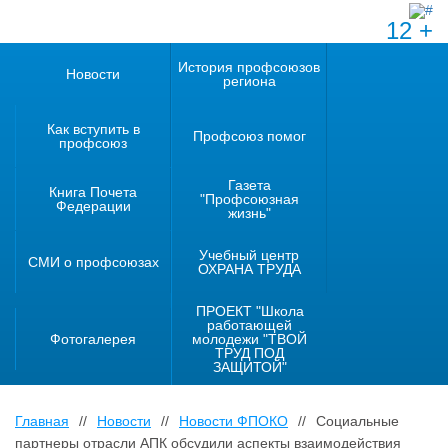
12 +
История профсоюзов
Новости
региона
Как вступить в
Профсоюз помог
профсоюз
Газета
Книга Почета
"Профсоюзная
Федерации
жизнь"
Учебный центр
СМИ о профсоюзах
ОХРАНА ТРУДА
ПРОЕКТ "Школа
работающей
Фотогалерея
молодежи "ТВОЙ
ТРУД ПОД
ЗАЩИТОЙ"
Главная
//
Новости
//
Новости ФПОКО
//
Социальные
партнеры отрасли АПК обсудили аспекты взаимодействия