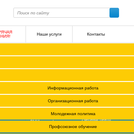
РЯЧАЯ
Наши услуги
Контакты
НИЯ!
ПОКО с изменениями от 2026 года
Социальное партнерство
Версия для слабовидящих
О
Регламент
Защита прав
12 +
я ФПОКО
Решения Конференций
Охрана труда
ешения Советов Федерации
Информационная работа
и
остановления президиумов
Организационная работа
Положения
Молодежная политика
азета
Учебный центр
фсоюзная
СМИ о профсоюзах
ОХРАНА ТРУДА
изнь"
х проведения специальной оценки условий труда (СОУТ)
Профсоюзное обучение