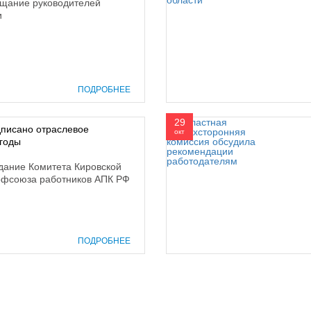
ещание руководителей
и
ПОДРОБНЕЕ
29
дписано отраслевое
окт
 годы
едание Комитета Кировской
офсоюза работников АПК РФ
ПОДРОБНЕЕ