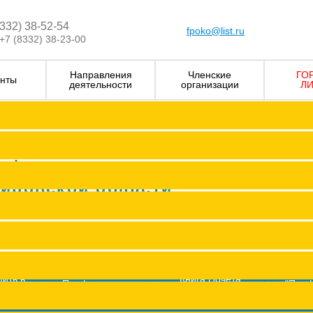
8332) 38-52-54
fpoko@list.ru
+7 (8332) 38-23-00
Направления
Членские
ГО
нты
деятельности
организации
ЛИ
Визитка
Устав Ф
Председатель ФПОК
рофсоюзных
Заместитель председател
Кировской области
Структура
Р
Членские организаци
П
Аппарат
Г
пить в
Книга Почета
Профсоюз помог
"Про
оюз
Федерации
ж
Сводные данные о результата
Молодежный совет