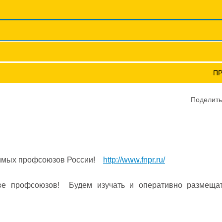
Координационные сов
Профсоюзы ПФО
Научно-пр
сайт!
П
Поделить
исимых профсоюзов России!
http://www.fnpr.ru/
ве профсоюзов! Будем изучать и оперативно размещат