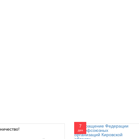
7
ничество!
дек