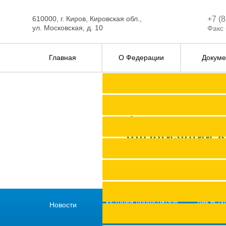
610000, г. Киров, Кировская обл.,
+7 (
ул. Московская, д. 10
Факс 
Главная
О Федерации
Докуме
Федерация п
организаций 
История профсоюзов
Как всту
Новости
региона
профс