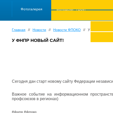
ПРОЕКТ "Школа
работающей
Фотогалерея
молодежи "ТВОЙ
ТРУД ПОД
ЗАЩИТОЙ"
Главная
//
Новости
//
Новости ФПОКО
//
У ФНПР новый 
У ФНПР НОВЫЙ САЙТ!
Сегодня дан старт новому сайту Федерации незав
Важное событие на информационном пространст
профсоюзов в регионах)
#фнпр #фпоко