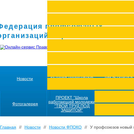
Федерация профсоюзных
организаций Кировской области
История профсоюзов
Как вступить в
Новости
региона
профсоюз
ПРОЕКТ "Школа
работающей молодежи
Фотогалерея
"ТВОЙ ТРУД ПОД
ЗАЩИТОЙ"
Главная
//
Новости
//
Новости ФПОКО
//
У профсоюзов новый