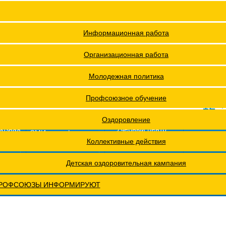
я ФПОКО
Решения Конференций
Охрана труда
Решения Советов Федерации
Информационная работа
ии
Постановления президиумов
Организационная работа
Положения
Молодежная политика
ах проведения специальной оценки условий труда (СОУТ)
Профсоюзное обучение
12 +
еты
Обращения. Заявления.
Оздоровление
оюзная
Учебный центр
СМИ о профсоюзах
ОХРАНА ТРУДА
Годовые отчеты
Коллективные действия
рактическая конференция МОТ- ФНПР
Детская оздоровительная кампания
РОФСОЮЗЫ ИНФОРМИРУЮТ