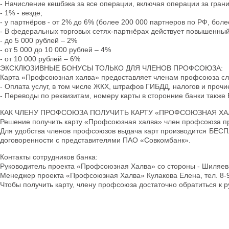
- Начисление кешбэка за все операции, включая операции за гран
- 1% - везде;
- у партнёров - от 2% до 6% (более 200 000 партнеров по РФ, боле
- В федеральных торговых сетях-партнёрах действует повышенный 
- до 5 000 рублей – 2%
- от 5 000 до 10 000 рублей – 4%
- от 10 000 рублей – 6%
ЭКСКЛЮЗИВНЫЕ БОНУСЫ ТОЛЬКО ДЛЯ ЧЛЕНОВ ПРОФСОЮЗА:
Карта «Профсоюзная халва» предоставляет членам профсоюза с
- Оплата услуг, в том числе ЖКХ, штрафов ГИБДД, налогов и пр
- Переводы по реквизитам, номеру карты в сторонние банки так
КАК ЧЛЕНУ ПРОФСОЮЗА ПОЛУЧИТЬ КАРТУ «ПРОФСОЮЗНАЯ ХА
Решение получить карту «Профсоюзная халва» член профсоюза п
Для удобства членов профсоюзов выдача карт производится БЕСПЛ
договоренности с представителями ПАО «Совкомбанк».
Контакты сотрудников банка:
Руководитель проекта «Профсоюзная Халва» со стороны - Шиляева
Менеджер проекта «Профсоюзная Халва» Кулакова Елена, тел. 8-9
Чтобы получить карту, члену профсоюза достаточно обратиться к 