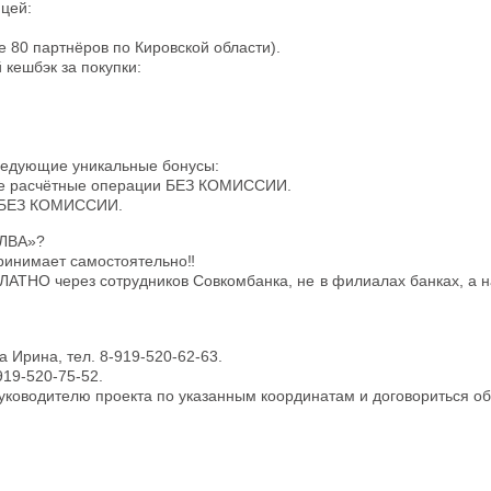
ицей:
е 80 партнёров по Кировской области).
кешбэк за покупки:
ледующие уникальные бонусы:
очие расчётные операции БЕЗ КОМИССИИ.
же БЕЗ КОМИССИИ.
ЛВА»?
ринимает самостоятельно‼
АТНО через сотрудников Совкомбанка, не в филиалах банках, а н
 Ирина, тел. 8-919-520-62-63.
19-520-75-52.
руководителю проекта по указанным координатам и договориться об