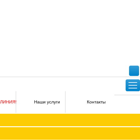
 ЛИНИЯ!
Наши услуги
Контакты
Версия для слабовидящих
ФПОКО с изменениями от 2026 года
Социальное партнерство
КО
Регламент
Защита прав