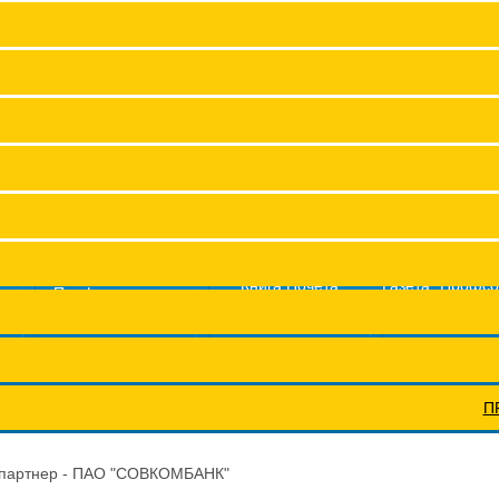
Заместитель председател
Структура
Членские организац
Аппарат
Сводные данные о результат
Молодежный совет
Координационные сов
Книга Почета
Газета "Профс
Профсоюз помог
Федерации
жизнь"
Профсоюзы ПФО
Научно-п
П
 партнер - ПАО "СОВКОМБАНК"