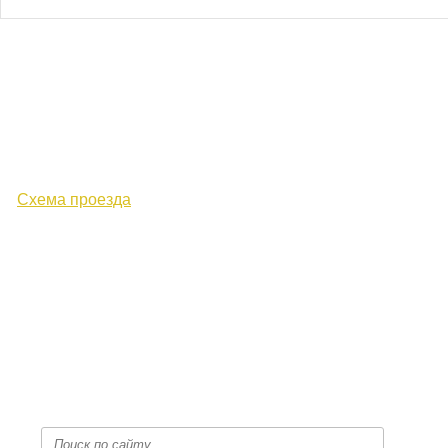
610000, г. Киров, Кировская обл.,
ул. Московская, д. 10
Схема проезда
+7 (8332) 38-52-54
Факс +7 (8332) 38-23-00
prof@inform28.kirov.ru
fpoko@list.ru