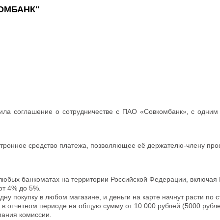
ОМБАНК"
ла соглашение о сотрудничестве с ПАО «Совкомбанк», с одним и
ктронное средство платежа, позволяющее её держателю-члену проф
 любых банкоматах на территории Российской Федерации, включая 
от 4% до 5%.
дну покупку в любом магазине, и деньги на карте начнут расти по с
к в отчетном периоде на общую сумму от 10 000 рублей (5000 рубл
мания комиссии.