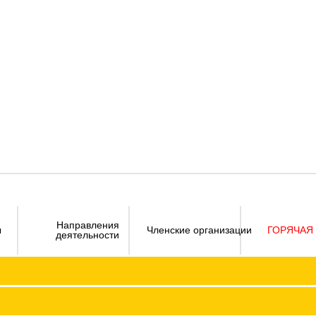
Направления
ы
Членские организации
ГОРЯЧАЯ
деятельности
Визитка
Устав 
Председатель ФПО