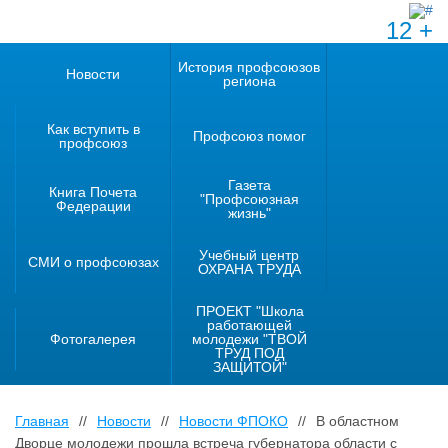
12 +
История профсоюзов
Новости
региона
Как вступить в
Профсоюз помог
профсоюз
Газета
Книга Почета
"Профсоюзная
Федерации
жизнь"
Учебный центр
СМИ о профсоюзах
ОХРАНА ТРУДА
ПРОЕКТ "Школа
работающей
Фотогалерея
молодежи "ТВОЙ
ТРУД ПОД
ЗАЩИТОЙ"
Главная
//
Новости
//
Новости ФПОКО
//
В областном
Дворце молодежи прошла встреча губернатора области с