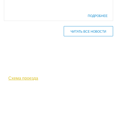
ПОДРОБНЕЕ
ЧИТАТЬ ВСЕ НОВОСТИ
610000, г. Киров, Кировская обл.,
ул. Московская, д. 10
Схема проезда
+7 (8332) 38-52-54
Факс +7 (8332) 38-23-00