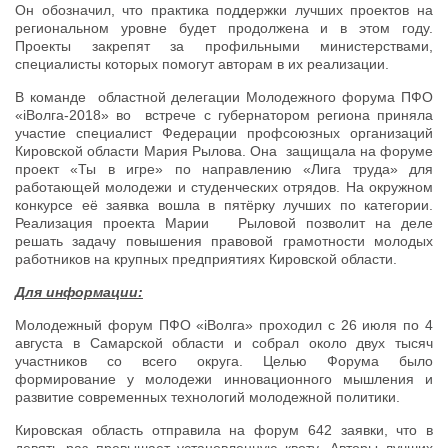
Он обозначил, что практика поддержки лучших проектов на
региональном уровне будет продолжена и в этом году.
Проекты закрепят за профильными министерствами,
специалисты которых помогут авторам в их реализации.
В команде областной делегации Молодежного форума ПФО
«iВолга-2018» во встрече с губернатором региона приняла
участие специалист Федерации профсоюзных организаций
Кировской области Мария Рылова. Она защищала на форуме
проект «Ты в игре» по направлению «Лига труда» для
работающей молодежи и студенческих отрядов. На окружном
конкурсе её заявка вошла в пятёрку лучших по категории.
Реализация проекта Марии Рыловой позволит на деле
решать задачу повышения правовой грамотности молодых
работников на крупных предприятиях Кировской области.
Для информации:
Молодежный форум ПФО «iВолга» проходил с 26 июля по 4
августа в Самарской области и собрал около двух тысяч
участников со всего округа. Целью Форума было
формирование у молодежи инновационного мышления и
развитие современных технологий молодежной политики.
Кировская область отправила на форум 642 заявки, что в
девять раз превышает установленную квоту. Авторы лучших