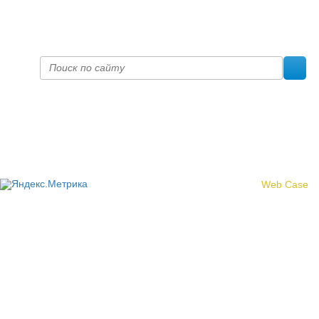
prof@inform28.kirov.ru
fpoko@list.ru
Политика конфиденциальности
© 2017 «Федерация профсоюзных организаций Кировской
области»
Создание сайта -
Web Case