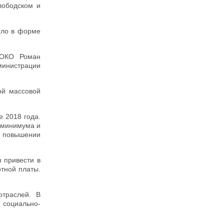
лободском и
ило в форме
ПОКО Роман
министрации
ой массовой
 2018 года.
 минимума и
о повышении
 привести в
отной платы.
траслей. В
 социально-