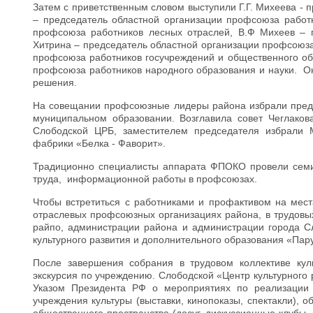
Затем с приветственным словом выступили Г.Г. Михеева -
– председатель областной организации профсоюза работн
профсоюза работников лесных отраслей, В.Ф Михеев – п
Хитрина – председатель областной организации профсоюза
профсоюза работников госучреждений и общественного обс
профсоюза работников народного образования и науки. О
решения.
На совещании профсоюзные лидеры района избрали предс
муниципальном образовании. Возглавила совет Чеглако
Слободской ЦРБ, заместителем председателя избрали 
фабрики «Белка - Фаворит».
Традиционно специалисты аппарата ФПОКО провели семин
труда, информационной работы в профсоюзах.
Чтобы встретиться с работниками и профактивом на мес
отраслевых профсоюзных организациях района, в трудовы
райпо, администрации района и администрации города Сл
культурного развития и дополнительного образования «Пар
После завершения собрания в трудовом коллективе ку
экскурсия по учреждению. Слободской «Центр культурного 
Указом Президента РФ о мероприятиях по реализации 
учреждения культуры (выставки, кинопоказы, спектакли), о