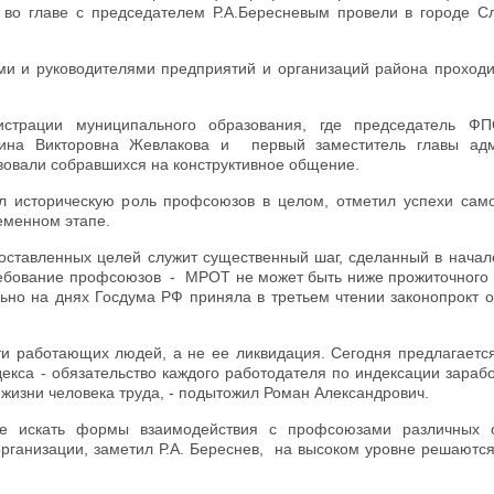
во главе с председателем Р.А.Бересневым провели в городе С
и и руководителями предприятий и организаций района проход
страции муниципального образования, где председатель Ф
рина Викторовна Жевлакова и первый заместитель главы ад
вовали собравшихся на конструктивное общение.
ал историческую роль профсоюзов в целом, отметил успехи сам
еменном этапе.
ставленных целей служит существенный шаг, сделанный в начале
требование профсоюзов - МРОТ не может быть ниже прожиточного
льно на днях Госдума РФ приняла в третьем чтении законопрокт 
и работающих людей, а не ее ликвидация. Сегодня предлагается
екса - обязательство каждого работодателя по индексации зараб
жизни человека труда, - подытожил Роман Александрович.
е искать формы взаимодействия с профсоюзами различных о
рганизации, заметил Р.А. Береснев, на высоком уровне решаются