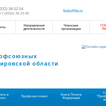
8332) 38-52-54
fpoko@list.ru
+7 (8332) 38-23-00
Направления
Членские
ГО
нты
деятельности
организации
ЛИ
рофсоюзных
Кировской области
Г
пить в
Книга Почета
Профсоюз помог
"Про
оюз
Федерации
ж