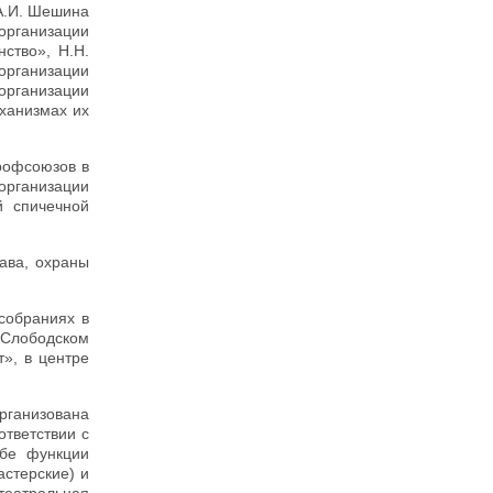
 А.И. Шешина
организации
ство», Н.Н.
 организации
организации
ханизмах их
рофсоюзов в
организации
й спичечной
ава, охраны
собраниях в
 Слободском
», в центре
рганизована
ответствии с
ебе функции
астерские) и