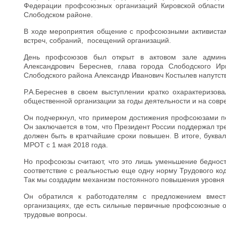
Федерации профсоюзных организаций Кировской области 
Слободском районе.
В ходе мероприятия общение с профсоюзными активистам
встреч, собраний, посещений организаций.
День профсоюзов был открыт в актовом зале админи
Александрович Береснев, глава города Слободского И
Слободского района Александр Иванович Костылев напутст
Р.А.Береснев в своем выступлении кратко охарактеризов
общественной организации за годы деятельности и на совр
Он подчеркнул, что примером достижения профсоюзами по
Он заключается в том, что Президент России поддержал 
должен быть в кратчайшие сроки повышен. В итоге, буква
МРОТ с 1 мая 2018 года.
Но профсоюзы считают, что это лишь уменьшение бедност
соответствие с реальностью еще одну норму Трудового код
Так мы создадим механизм постоянного повышения уровня 
Он обратился к работодателям с предложением вмест
организациях, где есть сильные первичные профсоюзные о
трудовые вопросы.