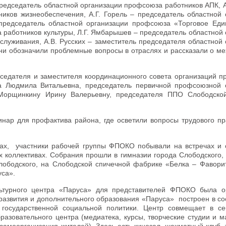
 председатель областной организации профсоюза работников АПК,
иков жизнеобеспечения, А.Г. Горель – председатель областной 
редседатель областной организации профсоюза «Торговое Един
 работников культуры, Л.Г. Ямбарышев – председатель областной
луживания, А.В. Русских – заместитель председателя областной 
ни обозначили проблемные вопросы в отраслях и рассказали о ме
едателя и заместителя координационного совета организаций п
ва Людмила Витальевна, председатель первичной профсоюзной 
Морщинкину Ирину Валерьевну, председателя ППО Слободско
ар для профактива района, где осветили вопросы трудового пр
тах, участники рабочей группы ФПОКО побывали на встречах и 
х коллективах. Собрания прошли в гимназии города Слободского,
ободского, на Слободской спичечной фабрике «Белка – Фаворит
уса».
льтурного центра «Паруса» для представителей ФПОКО была о
развития и дополнительного образования «Паруса» построен в со
государственной социальной политики. Центр совмещает в с
бразовательного центра (медиатека, курсы, творческие студии и м