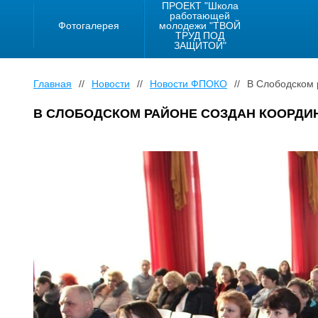
ПРОЕКТ "Школа
работающей
Фотогалерея
молодежи "ТВОЙ
ТРУД ПОД
ЗАЩИТОЙ"
Главная
//
Новости
//
Новости ФПОКО
//
В Слободском 
В СЛОБОДСКОМ РАЙОНЕ СОЗДАН КООРД