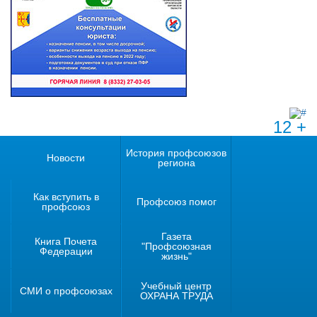
12 +
История профсоюзов
Новости
региона
Как вступить в
Профсоюз помог
профсоюз
Газета
Книга Почета
"Профсоюзная
Федерации
жизнь"
Учебный центр
СМИ о профсоюзах
ОХРАНА ТРУДА