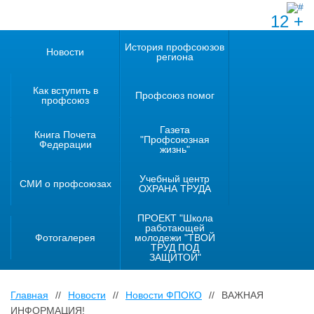
12 +
История профсоюзов
Новости
региона
Как вступить в
Профсоюз помог
профсоюз
Газета
Книга Почета
"Профсоюзная
Федерации
жизнь"
Учебный центр
СМИ о профсоюзах
ОХРАНА ТРУДА
ПРОЕКТ "Школа
работающей
Фотогалерея
молодежи "ТВОЙ
ТРУД ПОД
ЗАЩИТОЙ"
Главная
//
Новости
//
Новости ФПОКО
//
ВАЖНАЯ
ИНФОРМАЦИЯ!