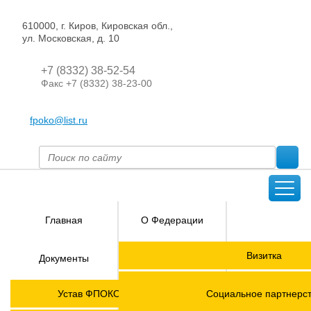
610000, г. Киров, Кировская обл.,
ул. Московская, д. 10
+7 (8332) 38-52-54
Факс +7 (8332) 38-23-00
fpoko@list.ru
Главная
О Федерации
Направления
Визитка
Документы
деятельности
Председатель ФПОК
Членские
ГОРЯЧАЯ
Устав ФПОКО с изменениями от 2026 года
Социальное партнерс
организации
ЛИНИЯ!