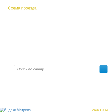
Схема проезда
+7 (8332) 38-52-54
Факс +7 (8332) 38-23-00
prof@inform28.kirov.ru
fpoko@list.ru
Политика конфиденциальности
© 2017 «Федерация профсоюзных организаций Кировской
области»
Создание сайта -
Web Case