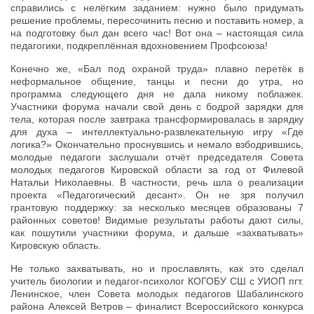
справились с нелёгким заданием: нужно было придумать
решение проблемы, пересочинить песню и поставить номер, а
на подготовку был дан всего час! Вот она – настоящая сила
педагогики, подкреплённая вдохновением Профсоюза!
Конечно же, «Бал под охраной труда» плавно перетёк в
неформальное общение, танцы и песни до утра, но
программа следующего дня не дала никому поблажек.
Участники форума начали свой день с бодрой зарядки для
тела, которая после завтрака трансформировалась в зарядку
для духа – интеллектуально-развлекательную игру «Где
логика?» Окончательно проснувшись и немало взбодрившись,
молодые педагоги заслушали отчёт председателя Совета
молодых педагогов Кировской области за год от Филевой
Натальи Николаевны. В частности, речь шла о реализации
проекта «Педагогический десант». Он не зря получил
грантовую поддержку: за несколько месяцев образованы 7
районных советов! Видимые результаты работы дают силы,
как пошутили участники форума, и дальше «захватывать»
Кировскую область.
Не только захватывать, но и прославлять, как это сделал
учитель биологии и педагог-психолог КОГОБУ СШ с УИОП пгт.
Ленинское, член Совета молодых педагогов Шабалинского
района Алексей Ветров – финалист Всероссийского конкурса