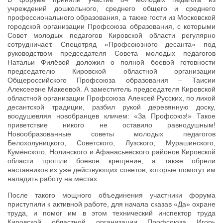
учреждений дошкольного, среднего общего и среднего
профессионального образования, а также гости из Московской
городской организации Профсоюза образования, с которыми
Совет молодых педагогов Кировской области регулярно
сотрудничает. Спецотряд «Профсоюзного десанта» под
руководством председателя Совета молодых педагогов
Натальи Филёвой доложил о полной боевой готовности
председателю Кировской областной организации
Общероссийского Профсоюза образования – Таисии
Алексеевне Макеевой. А заместитель председателя Кировской
областной организации Профсоюза Алексей Русских, по лихой
десантской традиции, разбил рукой деревянную доску,
воодушевляя новобранцев кличем: «За Профсоюз!» Такое
приветствие никого не оставило равнодушным!
Новообразованные советы молодых педагогов
Белохолуницкого, Советского, Лузского, Мурашинского,
Кумёнского, Нолинского и Афанасьевского районов Кировской
области прошли боевое крещение, а также обрели
наставников из уже действующих советов, которые помогут им
наладить работу на местах.
После такого мощного объединения участники форума
приступили к активной работе, для начала сказав «Да» охране
труда, и помог им в этом технический инспектор труда
Кировской областной организации Профсоюза Игорь