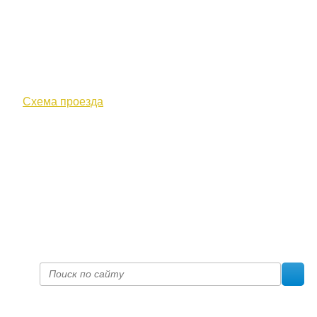
610000, г. Киров, Кировская обл.,
ул. Московская, д. 10
Схема проезда
+7 (8332) 38-52-54
Факс +7 (8332) 38-23-00
prof@inform28.kirov.ru
fpoko@list.ru
Политика конфиденциальности