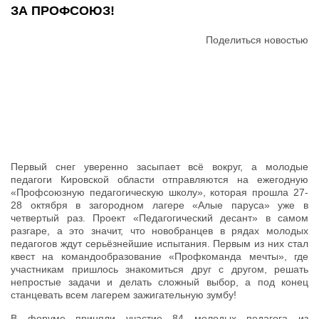
ЗА ПРОФСОЮЗ!
Поделиться новостью
Первый снег уверенно засыпает всё вокруг, а молодые
педагоги Кировской области отправляются на ежегодную
«Профсоюзную педагогическую школу», которая прошла 27-
28 октября в загородном лагере «Алые паруса» уже в
четвертый раз. Проект «Педагогический десант» в самом
разгаре, а это значит, что новобранцев в рядах молодых
педагогов ждут серьёзнейшие испытания. Первым из них стал
квест на командообразование «Профкоманда мечты», где
участникам пришлось знакомиться друг с другом, решать
непростые задачи и делать сложный выбор, а под конец
станцевать всем лагерем зажигательную зумбу!
В форуме приняли участие 84 молодых педагога из