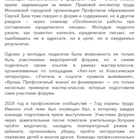
ярким, задевающим за живое. Правовой инспектор труда
Московской городской организации Профсоюза образования
Сергей Зуев тоже говорил о форме и содержании, но в другом
ракурсе – через семинар «Особенности работы при
составлении юридического письма». Молодые педагоги
узнали, как грамотно написать юридическое письмо, не
ошибившись ни в адресате, ни в цели, ни в ожидаемых
результатах.
Однако у молодых педагогов была возможность не только
быть участниками мероприятий форума, но и самим
поделиться своим опытом в рамках мастер-классов,
организованных по площадкам. «Хип-хоп vs Классическая
литература», «Учитель и соцсети: правила выживания»,
«Брошь 'Профсоюзный значок' из фоамирана» — это только
несколько примеров мастер-классов, которые подготовили
сами участники форума.
2018 год в профсоюзном сообществе – Год охраны труда.
Именно этой теме был посвящен бал, к которому каждая
команда подготовила яркое выступление. Участники форума
через зажигательные песни помогали учительнице-Золушке
пройти медосмотр, наладить температурный режим в
кабинете, организовать уборку, пройти инструктажи по
перевозке детей и многое другое. Команды профессионально