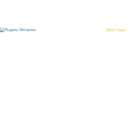
© 2017 «Федерация профсоюзных организаций Кировской
области»
Создание сайта -
Web Case