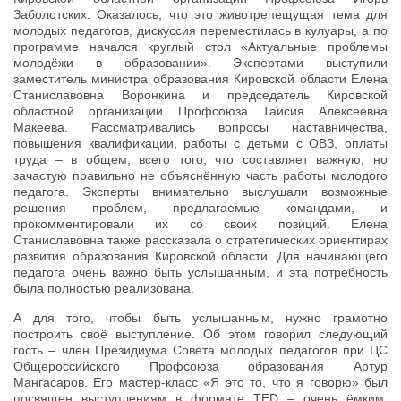
Заболотских. Оказалось, что это животрепещущая тема для
молодых педагогов, дискуссия переместилась в кулуары, а по
программе начался круглый стол «Актуальные проблемы
молодёжи в образовании». Экспертами выступили
заместитель министра образования Кировской области Елена
Станиславовна Воронкина и председатель Кировской
областной организации Профсоюза Таисия Алексеевна
Макеева. Рассматривались вопросы наставничества,
повышения квалификации, работы с детьми с ОВЗ, оплаты
труда – в общем, всего того, что составляет важную, но
зачастую правильно не объяснённую часть работы молодого
педагога. Эксперты внимательно выслушали возможные
решения проблем, предлагаемые командами, и
прокомментировали их со своих позиций. Елена
Станиславовна также рассказала о стратегических ориентирах
развития образования Кировской области. Для начинающего
педагога очень важно быть услышанным, и эта потребность
была полностью реализована.
А для того, чтобы быть услышанным, нужно грамотно
построить своё выступление. Об этом говорил следующий
гость – член Президиума Совета молодых педагогов при ЦС
Общероссийского Профсоюза образования Артур
Мангасаров. Его мастер-класс «Я это то, что я говорю» был
посвящен выступлениям в формате TED – очень ёмким,