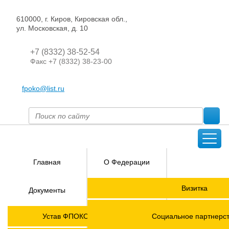
610000, г. Киров, Кировская обл.,
ул. Московская, д. 10
+7 (8332) 38-52-54
Факс +7 (8332) 38-23-00
fpoko@list.ru
Главная
О Федерации
Направления
Визитка
Документы
деятельности
Председатель ФПОК
Членские
ГОРЯЧАЯ
Устав ФПОКО с изменениями от 2026 года
Социальное партнерс
организации
ЛИНИЯ!