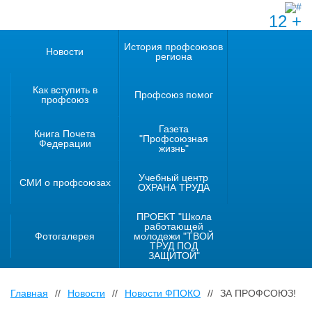
12 +
История профсоюзов
Новости
региона
Как вступить в
Профсоюз помог
профсоюз
Газета
Книга Почета
"Профсоюзная
Федерации
жизнь"
Учебный центр
СМИ о профсоюзах
ОХРАНА ТРУДА
ПРОЕКТ "Школа
работающей
Фотогалерея
молодежи "ТВОЙ
ТРУД ПОД
ЗАЩИТОЙ"
Главная
//
Новости
//
Новости ФПОКО
//
ЗА ПРОФСОЮЗ!