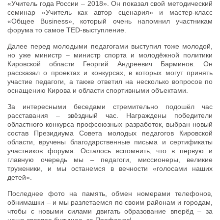
«Учитель года России – 2018». Он показал свой методический
семинар «Учитель как автор сценария» и мастер-класс
«Общее Business», который очень напомнил участникам
форума то самое TED-выступление.
Далее перед молодыми педагогами выступил тоже молодой,
но уже министр – министр спорта и молодёжной политики
Кировской области Георгий Андреевич Барминов. Он
рассказал о проектах и конкурсах, в которых могут принять
участие педагоги, а также ответил на несколько вопросов по
оснащению Кирова и области спортивными объектами.
За интересными беседами стремительно подошёл час
расставания – звёздный час. Награждены победители
областного конкурса профсоюзных разработок, выбран новый
состав Президиума Совета молодых педагогов Кировской
области, вручены благодарственные письма и сертификаты
участников форума. Осталось вспомнить, что в первую и
главную очередь мы – педагоги, миссионеры, великие
труженики, и мы останемся в вечности «голосами наших
детей».
Последнее фото на память, обмен номерами телефонов,
обнимашки – и мы разлетаемся по своим районам и городам,
чтобы с новыми силами двигать образование вперёд – за
наше светлое будущее, за Профсоюз!