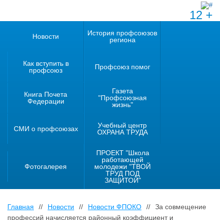
12 +
История профсоюзов
Новости
региона
Как вступить в
Профсоюз помог
профсоюз
Газета
Книга Почета
"Профсоюзная
Федерации
жизнь"
Учебный центр
СМИ о профсоюзах
ОХРАНА ТРУДА
ПРОЕКТ "Школа
работающей
Фотогалерея
молодежи "ТВОЙ
ТРУД ПОД
ЗАЩИТОЙ"
Главная
//
Новости
//
Новости ФПОКО
//
За совмещение
профессий начисляется районный коэффициент и