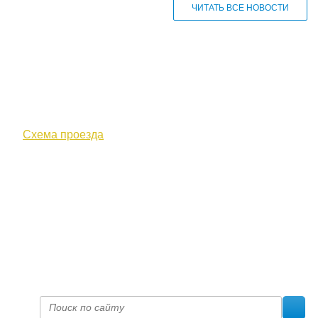
ЧИТАТЬ ВСЕ НОВОСТИ
610000, г. Киров, Кировская обл.,
ул. Московская, д. 10
Схема проезда
+7 (8332) 38-52-54
Факс +7 (8332) 38-23-00
prof@inform28.kirov.ru
fpoko@list.ru