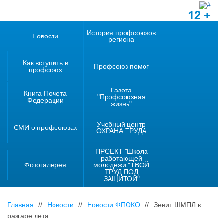
12 +
История профсоюзов
Новости
региона
Как вступить в
Профсоюз помог
профсоюз
Газета
Книга Почета
"Профсоюзная
Федерации
жизнь"
Учебный центр
СМИ о профсоюзах
ОХРАНА ТРУДА
ПРОЕКТ "Школа
работающей
Фотогалерея
молодежи "ТВОЙ
ТРУД ПОД
ЗАЩИТОЙ"
Главная
//
Новости
//
Новости ФПОКО
//
Зенит ШМПЛ в
разгаре лета