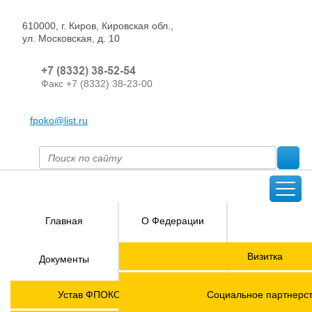
610000, г. Киров, Кировская обл.,
ул. Московская, д. 10
+7 (8332) 38-52-54
Факс +7 (8332) 38-23-00
fpoko@list.ru
Главная
О Федерации
Направления
Визитка
Документы
деятельности
Председатель ФПОК
Членские
ГОРЯЧАЯ
Устав ФПОКО с изменениями от 2026 года
Социальное партнерс
организации
ЛИНИЯ!