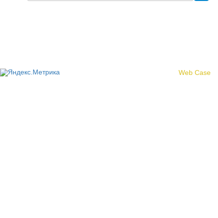
Политика конфиденциальности
© 2017 «Федерация профсоюзных организаций Кировской
области»
Создание сайта -
Web Case