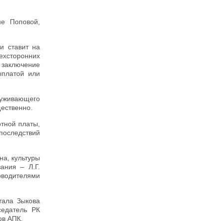
не Поповой,
и ставит на
ехсторонних
 заключение
ыплатой или
луживающего
щественно.
отной платы,
последствий
на, культуры
ания – Л.Г.
оводителями
тала Зыкова
седатель РК
ов АПК.