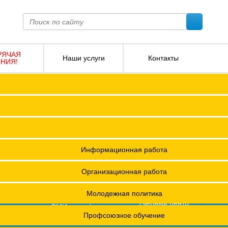
РЯЧАЯ
Наши услуги
Контакты
НИЯ!
ПОКО с изменениями от 2026 года
Социальное партнерство
Версия для слабовидящих
О
Регламент
Защита прав
12 +
я ФПОКО
Решения Конференций
Охрана труда
ешения Советов Федерации
Информационная работа
и
остановления президиумов
Организационная работа
Положения
Молодежная политика
азета
Учебный центр
фсоюзная
СМИ о профсоюзах
ОХРАНА ТРУДА
изнь"
х проведения специальной оценки условий труда (СОУТ)
Профсоюзное обучение