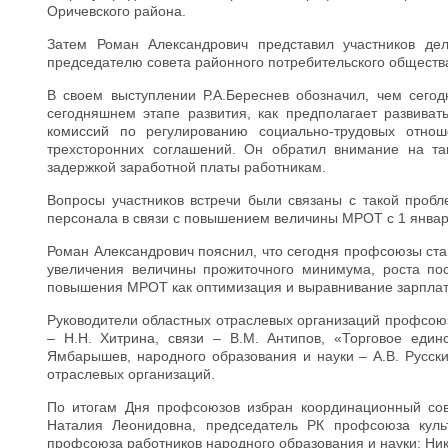
Оричевского района.
Затем Роман Александрович представил участников де
председателю совета районного потребительского обществ
В своем выступлении Р.А.Береснев обозначил, чем сегод
сегодняшнем этапе развития, как предполагает развиват
комиссий по регулированию социально-трудовых отнош
трехсторонних соглашений. Он обратил внимание на та
задержкой заработной платы работникам.
Вопросы участников встречи были связаны с такой пробл
персонала в связи с повышением величины МРОТ с 1 января
Роман Александрович пояснил, что сегодня профсоюзы ста
увеличения величины прожиточного минимума, роста пос
повышения МРОТ как оптимизация и выравнивание зарплат
Руководители областных отраслевых организаций профсоюз
– Н.Н. Хитрина, связи – В.М. Антипов, «Торговое един
Ямбарышев, народного образования и науки – А.В. Русск
отраслевых организаций.
По итогам Дня профсоюзов избран координационный сов
Наталия Леонидовна, председатель РК профсоюза куль
профсоюза работников народного образования и науки; Ни