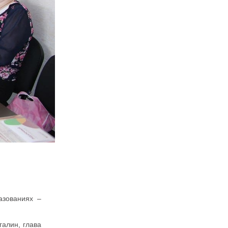
азованиях –
алин, глава