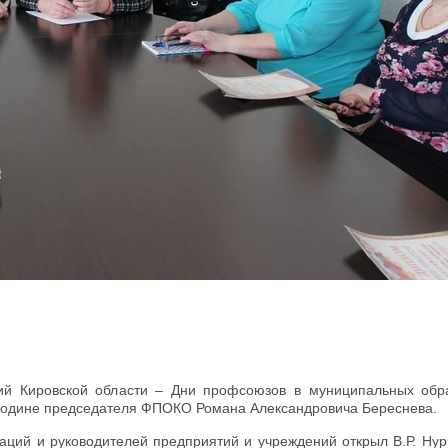
ий Кировской области – Дни профсоюзов в муниципальных обр
 родине председателя ФПОКО Романа Александровича Береснева.
ций и руководителей предприятий и учреждений открыл В.Р. Нург