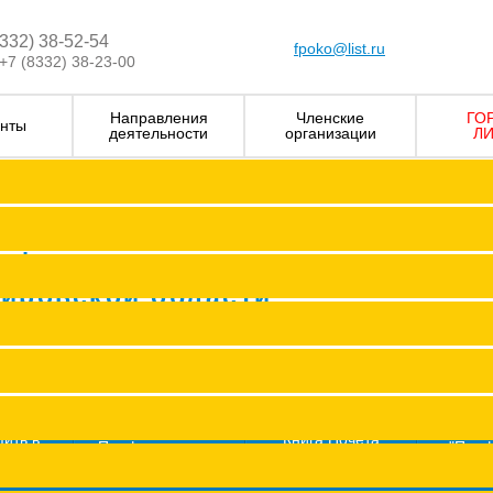
8332) 38-52-54
fpoko@list.ru
+7 (8332) 38-23-00
Направления
Членские
ГО
нты
деятельности
организации
ЛИ
Визитка
Устав Ф
Председатель ФПОК
рофсоюзных
Заместитель председател
Кировской области
Структура
Р
Членские организаци
П
Аппарат
Г
пить в
Книга Почета
Профсоюз помог
"Про
оюз
Федерации
ж
Сводные данные о результата
Молодежный совет