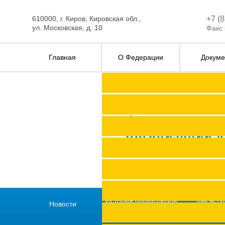
610000, г. Киров, Кировская обл.,
+7 (
ул. Московская, д. 10
Факс 
Главная
О Федерации
Докуме
Федерация п
организаций 
История профсоюзов
Как всту
Новости
региона
профс