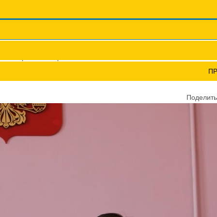
Координационные сов
Профсоюзы ПФО
Научно-пр
ов в Оричевском районе
П
ОНЕ
Поделить