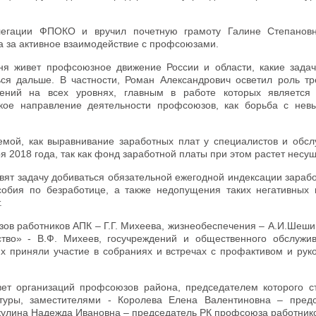
легации ФПОКО и вручил почетную грамоту Галине Степанов
а за активное взаимодействие с профсоюзами.
ня живет профсоюзное движение России и области, какие задач
ься дальше. В частности, Роман Александрович осветил роль тр
ений на всех уровнях, главным в работе которых является
кое направление деятельности профсоюзов, как борьба с нев
емой, как выравнивание заработных плат у специалистов и обс
 2018 года, так как фонд заработной платы при этом растет несу
вят задачу добиваться обязательной ежегодной индексации зараб
обия по безработице, а также недопущения таких негативных 
.
ов работников АПК – Г.Г. Михеева, жизнеобеспечения – А.И.Шеши
ство» - В.Ф. Михеев, госучреждений и общественного обслужив
их приняли участие в собраниях и встречах с профактивом и рук
ет организаций профсоюзов района, председателем которого с
туры, заместителями - Королева Елена Валентиновна – пред
кулина Надежда Ивановна – председатель РК профсоюза работник