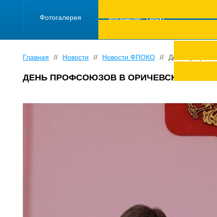
ПРОЕКТ "Школа
работающей
Фотогалерея
молодежи "ТВОЙ
ТРУД ПОД
ЗАЩИТОЙ"
Главная
//
Новости
//
Новости ФПОКО
//
День профсоюз
ДЕНЬ ПРОФСОЮЗОВ В ОРИЧЕВСКОМ РАЙ