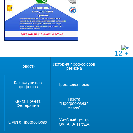
12 +
История профсоюзов
Новости
региона
Как вступить в
Профсоюз помог
профсоюз
Газета
Книга Почета
"Профсоюзная
Федерации
жизнь"
Учебный центр
СМИ о профсоюзах
ОХРАНА ТРУДА