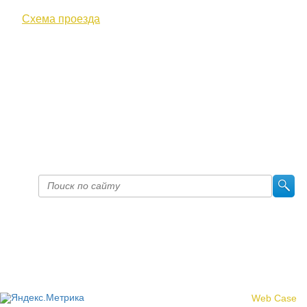
Схема проезда
+7 (8332) 38-52-54
Факс +7 (8332) 38-23-00
prof@inform28.kirov.ru
fpoko@list.ru
Политика конфиденциальности
© 2017 «Федерация профсоюзных организаций Кировской
области»
Создание сайта -
Web Case