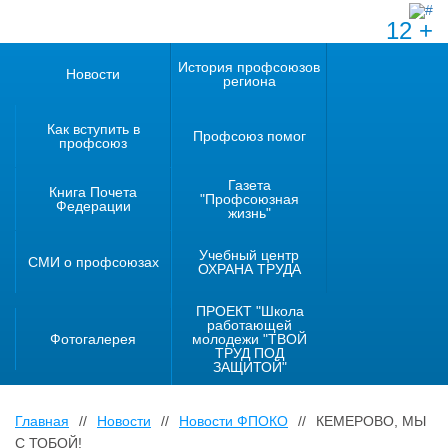
12 +
История профсоюзов
Новости
региона
Как вступить в
Профсоюз помог
профсоюз
Газета
Книга Почета
"Профсоюзная
Федерации
жизнь"
Учебный центр
СМИ о профсоюзах
ОХРАНА ТРУДА
ПРОЕКТ "Школа
работающей
Фотогалерея
молодежи "ТВОЙ
ТРУД ПОД
ЗАЩИТОЙ"
Главная
//
Новости
//
Новости ФПОКО
//
КЕМЕРОВО, МЫ
С ТОБОЙ!