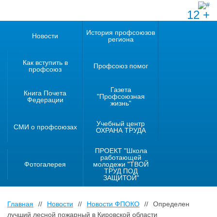
12 +
История профсоюзов
Новости
региона
Как вступить в
Профсоюз помог
профсоюз
Газета
Книга Почета
"Профсоюзная
Федерации
жизнь"
Учебный центр
СМИ о профсоюзах
ОХРАНА ТРУДА
ПРОЕКТ "Школа
работающей
Фотогалерея
молодежи "ТВОЙ
ТРУД ПОД
ЗАЩИТОЙ"
Главная
//
Новости
//
Новости ФПОКО
//
Определен
лучший лесной пожарный в Кировской области