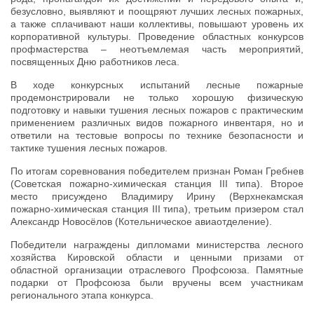
безусловно, выявляют и поощряют лучших лесных пожарных,
а также сплачивают наши коллективы, повышают уровень их
корпоративной культуры. Проведение областных конкурсов
профмастерства – неотъемлемая часть мероприятий,
посвященных Дню работников леса.
В ходе конкурсных испытаний лесные пожарные
продемонстрировали не только хорошую физическую
подготовку и навыки тушения лесных пожаров с практическим
применением различных видов пожарного инвентаря, но и
ответили на тестовые вопросы по технике безопасности и
тактике тушения лесных пожаров.
По итогам соревнования победителем признан Роман Гребнев
(Советская пожарно-химическая станция III типа). Второе
место присуждено Владимиру Ирину (Верхнекамская
пожарно-химическая станция III типа), третьим призером стал
Александр Новосёлов (Котельническое авиаотделение).
Победители награждены дипломами министерства лесного
хозяйства Кировской области и ценными призами от
областной организации отраслевого Профсоюза. Памятные
подарки от Профсоюза были вручены всем участникам
регионального этапа конкурса.