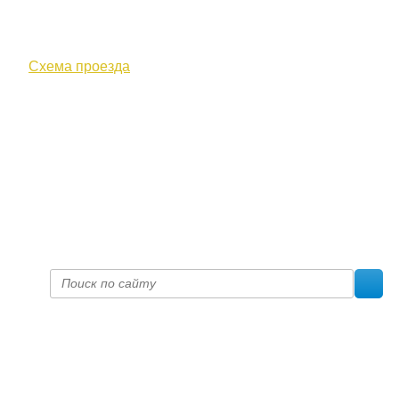
610000, г. Киров, Кировская обл.,
ул. Московская, д. 10
Схема проезда
+7 (8332) 38-52-54
Факс +7 (8332) 38-23-00
prof@inform28.kirov.ru
fpoko@list.ru
Политика конфиденциальности
© 2017 «Федерация профсоюзных организаций Кировской
области»