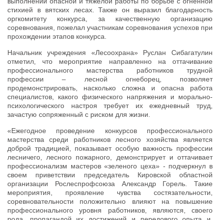
выполнении опасной и тяжелой работы по борьбе с огненной
стихией в вятских лесах. Также он выразил благодарность
оргкомитету конкурса, за качественную организацию
соревнования, пожелал участникам соревнования успехов при
прохождении этапов конкурса.
Начальник учреждения «Лесоохрана» Руслан Сибагатулин
отметил, что мероприятие направленно на оттачивание
профессионального мастерства работников трудной
профессии – лесной огнеборец, позволяет
продемонстрировать, насколько сложна и опасна работа
специалистов, какого физического напряжения и морально-
психологического настроя требует их ежедневный труд,
зачастую сопряженный с риском для жизни.
«Ежегодное проведение конкурсов профессионального
мастерства среди работников лесного хозяйства является
доброй традицией, показывает особую важность профессии
лесничего, лесного пожарного, демонстрирует и оттачивает
профессионализм мастеров «зеленого цеха» - подчеркнул в
своем приветствии председатель Кировской областной
организации Рослеспрофсоюза Александр Горель. Такие
мероприятия, проявление чувства состязательности,
соревновательности положительно влияют на повышение
профессионального уровня работников, являются, своего
рода, пропагандой их достижений и передового опыта и,