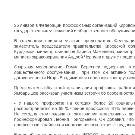
25 января в Федерации профсоюзных организаций Кировск
государственных учреждений и общественного обслуживан
В совещании приняли участие председатель Федераци
заместитель председателя правительства Кировской об
Курдюмов, министр финансов Лариса Маковеева, министр 
министр здравоохранения Андрей Черняев и другие предста
Открывая мероприятие, Роман Береснев подчеркнул, чт
общественного обслуживания, при этом он активно по
договоренности Игорь Владимирович проводит конструктив
Председатель областной организации профсоюза работни
Ямбарышев рассказал участникам встречи об особенностях
- У нашего профсоюза на сегодня более 20 социальны
распространяется на 68 % членов профсоюза. 61% первич
На сегодня стоит задача о заключении коллективных дог
проинформировал Леонид Григорьевич. Он добавил, что
профсоюзов в районах и многочисленных встреч с трудовы
В ходе обсуждения председатель ФПОКО поднял вопрос не