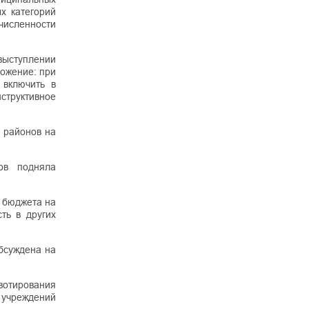
х категорий
исленности
выступлении
ожение: при
 включить в
структивное
 районов на
ов подняла
о бюджета на
ть в других
обсуждена на
вотирования
х учреждений