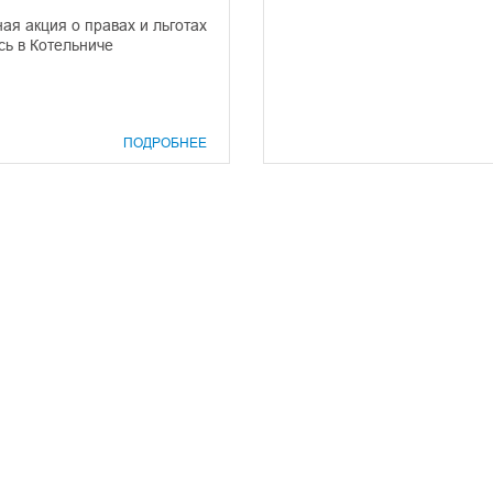
я акция о правах и льготах
ь в Котельниче
ПОДРОБНЕЕ
prof@inform28.kirov.ru
8332) 38-52-54
+7 (8332) 38-23-00
fpoko@list.ru