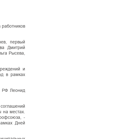
 работников
нев, первый
тва Дмитрий
ьга Рысева,
чреждений и
од в рамках
я РФ Леонид
 соглашений
 на местах.
рофсоюза, -
рамках Дней
ниципальных