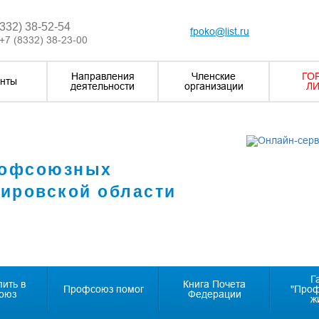
8332) 38-52-54
fpoko@list.ru
+7 (8332) 38-23-00
Направления
Членские
ГО
нты
деятельности
организации
ЛИ
рофсоюзных
Кировской области
Г
пить в
Книга Почета
Профсоюз помог
"Про
оюз
Федерации
ж