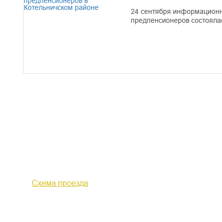
24 сентября информационна
предпенсионеров состоялас
610000, г. Киров, Кировская обл.,
+7 (
ул. Московская, д. 10
Факс 
Схема проезда