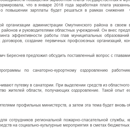
мировала, что в январе 2018 года заработная плата указанны
о повышении зарплаты будет решаться в рамках снижения ч
ой организации администрации Омутнинского района в своем 
 районов и руководителями областных учреждений. Он внес предл
ринга эффективности работы глав муниципальных образований
 договоров, создание первичных профсоюзных организаций, кон
вич Береснев предложил обсудить поставленный вопрос с главами
программы по санаторно-курортному оздоровлению работник
чивают путевку в санатории. При выделении средств из областног
тво жителей области, получающих оздоровление. Такой опыт ес
вителями профильных министерств, а затем эта тема будет вновь 
ля сотрудников региональной пожарно-спасательной службы, к
средств на социально-культурные мероприятия в сметах бюджетны