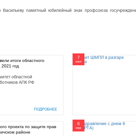
 Васильеву памятный юбилейный знак профсоюза госучрежден
7
вели итоги областного
июл
 2021 год
митет областной
ботников АПК РФ
ПОДРОБНЕЕ
6
ого проекта по защите прав
мар
ничском районе