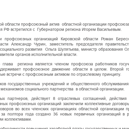
ой области профсоюзный актив областной организации профсоюза
ия РФ встретился с Губернатором региона Игорем Васильевым.
и профсоюзных организаций Кировской области Роман Берес
ласти Александр Чурин, заместитель председателя правительс
социального развития Ольга Шулятьева, министр образования Ол
вители органов исполнительной власти.
о глава региона является членом профсоюза работников госу
ддерживает профсоюзное движение области в целом. Второй г
ные встречи с профсоюзным активом по отраслевому принципу.
ков государственных учреждений и общественного обслуживани
 механизмов социального партнерства в областной организации.
х партнеров, действует 8 отраслевых соглашений, действия
ных профсоюзных организаций заключили коллективные договоры
оворов во всех членских организациях областной организации п
 за полтора года создано 36 новых первичных организаций в 
ми коллективами.
обходимости повышения заработной платы государственных и му