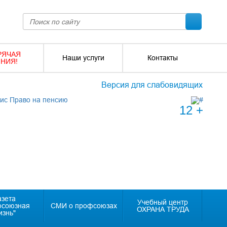
РЯЧАЯ
Наши услуги
Контакты
НИЯ!
Версия для слабовидящих
12 +
азета
Учебный центр
фсоюзная
СМИ о профсоюзах
ОХРАНА ТРУДА
изнь"