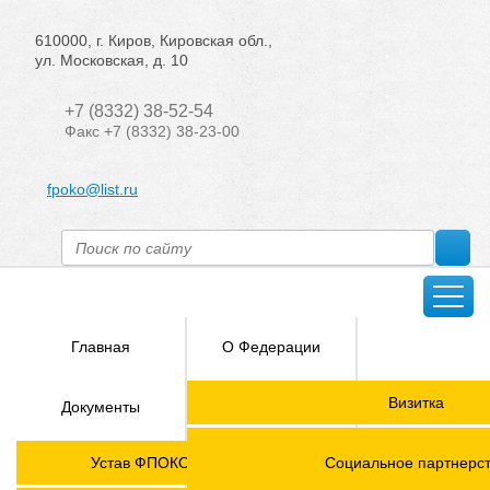
610000, г. Киров, Кировская обл.,
ул. Московская, д. 10
+7 (8332) 38-52-54
Факс +7 (8332) 38-23-00
fpoko@list.ru
Главная
О Федерации
Направления
Визитка
Документы
деятельности
Председатель ФПОК
Членские
ГОРЯЧАЯ
Устав ФПОКО с изменениями от 2026 года
Социальное партнерс
организации
ЛИНИЯ!