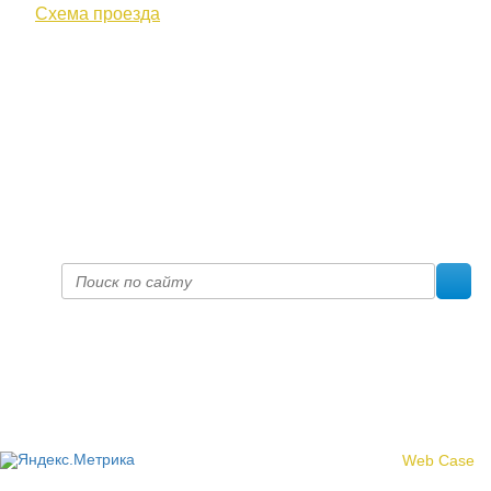
Схема проезда
+7 (8332) 38-52-54
Факс +7 (8332) 38-23-00
prof@inform28.kirov.ru
fpoko@list.ru
Политика конфиденциальности
© 2017 «Федерация профсоюзных организаций Кировской
области»
Создание сайта -
Web Case