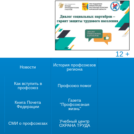
12 +
История профсоюзов
Новости
региона
Как вступить в
Профсоюз помог
профсоюз
Газета
Книга Почета
"Профсоюзная
Федерации
жизнь"
Учебный центр
СМИ о профсоюзах
ОХРАНА ТРУДА