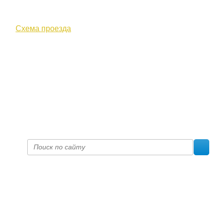
610000, г. Киров, Кировская обл.,
ул. Московская, д. 10
Схема проезда
+7 (8332) 38-52-54
Факс +7 (8332) 38-23-00
prof@inform28.kirov.ru
fpoko@list.ru
Политика конфиденциальности
© 2017 «Федерация профсоюзных организаций Кировской
области»