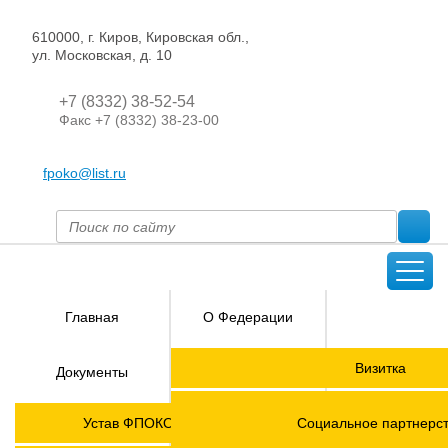
610000, г. Киров, Кировская обл.,
ул. Московская, д. 10
+7 (8332) 38-52-54
Факс +7 (8332) 38-23-00
fpoko@list.ru
Главная
О Федерации
Направления
Визитка
Документы
деятельности
Председатель ФПОК
Членские
ГОРЯЧАЯ
Устав ФПОКО с изменениями от 2026 года
Социальное партнерс
организации
ЛИНИЯ!