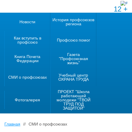
12 +
История профсоюзов
Новости
региона
Как вступить в
Профсоюз помог
профсоюз
Газета
Книга Почета
"Профсоюзная
Федерации
жизнь"
Учебный центр
СМИ о профсоюзах
ОХРАНА ТРУДА
ПРОЕКТ "Школа
работающей
Фотогалерея
молодежи "ТВОЙ
ТРУД ПОД
ЗАЩИТОЙ"
Главная
//
СМИ о профсоюзах