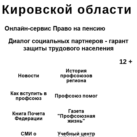
Кировской области
Онлайн-сервис Право на пенсию
Диалог социальных партнеров - гарант
защиты трудового населения
12 +
История
Новости
профсоюзов
региона
Как вступить в
Профсоюз помог
профсоюз
Газета
Книга Почета
"Профсоюзная
Федерации
жизнь"
СМИ о
Учебный центр