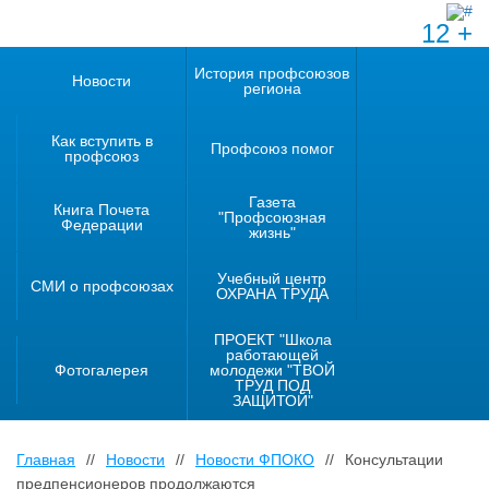
12 +
История профсоюзов
Новости
региона
Как вступить в
Профсоюз помог
профсоюз
Газета
Книга Почета
"Профсоюзная
Федерации
жизнь"
Учебный центр
СМИ о профсоюзах
ОХРАНА ТРУДА
ПРОЕКТ "Школа
работающей
Фотогалерея
молодежи "ТВОЙ
ТРУД ПОД
ЗАЩИТОЙ"
Главная
//
Новости
//
Новости ФПОКО
//
Консультации
предпенсионеров продолжаются