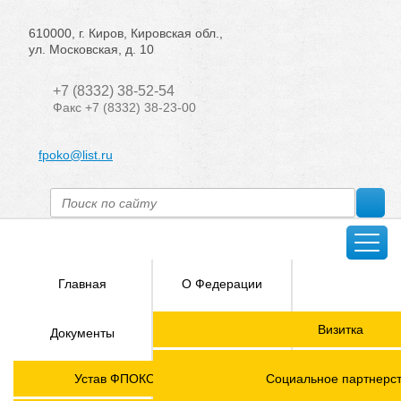
610000, г. Киров, Кировская обл.,
ул. Московская, д. 10
+7 (8332) 38-52-54
Факс +7 (8332) 38-23-00
fpoko@list.ru
Главная
О Федерации
Направления
Визитка
Документы
деятельности
Председатель ФПОК
Членские
ГОРЯЧАЯ
Устав ФПОКО с изменениями от 2026 года
Социальное партнерс
организации
ЛИНИЯ!