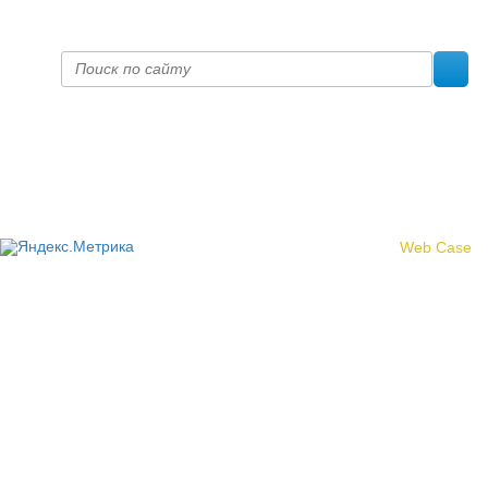
fpoko@list.ru
Политика конфиденциальности
© 2017 «Федерация профсоюзных организаций Кировской
области»
Создание сайта -
Web Case