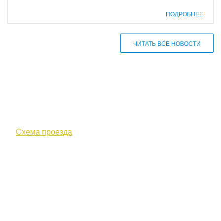
ПОДРОБНЕЕ
ЧИТАТЬ ВСЕ НОВОСТИ
610000, г. Киров, Кировская обл.,
ул. Московская, д. 10
Схема проезда
+7 (8332) 38-52-54
Факс +7 (8332) 38-23-00
prof@inform28.kirov.ru