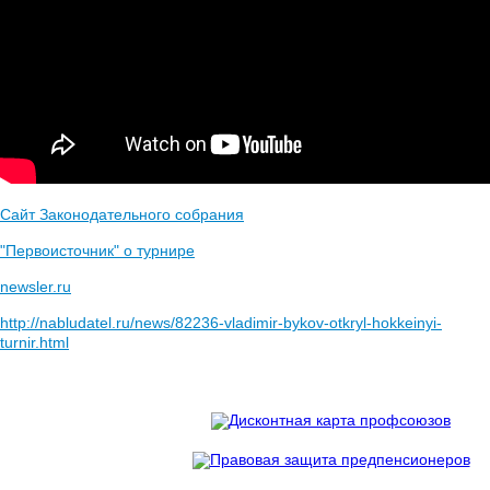
Сайт Законодательного собрания
"Первоисточник" о турнире
newsler.ru
http://nabludatel.ru/news/82236-vladimir-bykov-otkryl-hokkeinyi-
turnir.html