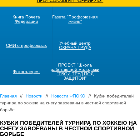
ПРОФСОЮЗЫ ИНФОРМИРУЮТ
Книга Почета
Газета "Профсоюзная
Федерации
жизнь"
Учебный центр
СМИ о профсоюзах
ОХРАНА ТРУДА
ПРОЕКТ "Школа
работающей молодежи
Фотогалерея
"ТВОЙ ТРУД ПОД
ЗАЩИТОЙ"
Главная
//
Новости
//
Новости ФПОКО
//
Кубки победителей
турнира по хоккею на снегу завоеваны в честной спортивной
борьбе
КУБКИ ПОБЕДИТЕЛЕЙ ТУРНИРА ПО ХОККЕЮ НА
СНЕГУ ЗАВОЕВАНЫ В ЧЕСТНОЙ СПОРТИВНОЙ
БОРЬБЕ