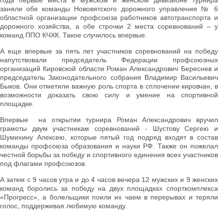
года первые места в мужском и женском дивизионе турнира
заняли обе команды Нововятского дорожного управления № 6
областной организации профсоюза работников автотранспорта и
дорожного хозяйства, а обе строчки 2 места соревнований – у
команд ППО КЧХК. Такое случилось впервые.
А еще впервые за пять лет участников соревнований на победу
напутствовали председатель Федерации профсоюзных
организаций Кировской области Роман Александрович Береснев и
председатель Законодательного собрания Владимир Васильевич
Быков. Они отметили важную роль спорта в сплочении кировчан, в
возможности доказать свою силу и умение на спортивной
площадке.
Впервые на открытии турнира Роман Александрович вручил
грамоты двум участникам соревнований - Шустову Сергею и
Шумихину Алексею, которые пятый год подряд входят в состав
команды профсоюза образования и науки РФ. Также он пожелал
честной борьбы за победу и спортивного единения всех участников
под флагами профсоюзов.
А затем с 9 часов утра и до 4 часов вечера 12 мужских и 9 женских
команд боролись за победу на двух площадках спорткомплекса
«Прогресс», а болельщики поили их чаем в перерывах и теряли
голос, поддерживая любимую команду.