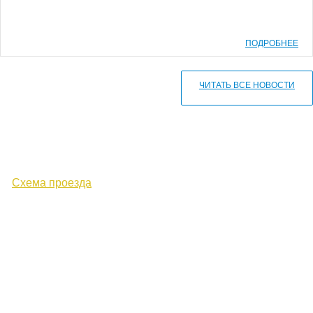
ПОДРОБНЕЕ
ЧИТАТЬ ВСЕ НОВОСТИ
610000, г. Киров, Кировская обл.,
ул. Московская, д. 10
Схема проезда
+7 (8332) 38-52-54
Факс +7 (8332) 38-23-00
prof@inform28.kirov.ru