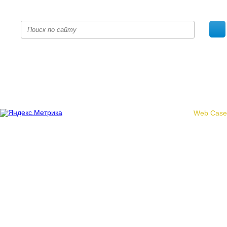
fpoko@list.ru
Политика конфиденциальности
© 2017 «Федерация профсоюзных организаций Кировской
области»
Создание сайта -
Web Case