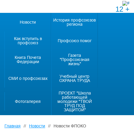
12 +
История профсоюзов
Новости
региона
Как вступить в
Профсоюз помог
профсоюз
Газета
Книга Почета
"Профсоюзная
Федерации
жизнь"
Учебный центр
СМИ о профсоюзах
ОХРАНА ТРУДА
ПРОЕКТ "Школа
работающей
Фотогалерея
молодежи "ТВОЙ
ТРУД ПОД
ЗАЩИТОЙ"
Главная
//
Новости
//
Новости ФПОКО