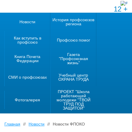
12 +
История профсоюзов
Новости
региона
Как вступить в
Профсоюз помог
профсоюз
Газета
Книга Почета
"Профсоюзная
Федерации
жизнь"
Учебный центр
СМИ о профсоюзах
ОХРАНА ТРУДА
ПРОЕКТ "Школа
работающей
Фотогалерея
молодежи "ТВОЙ
ТРУД ПОД
ЗАЩИТОЙ"
Главная
//
Новости
//
Новости ФПОКО