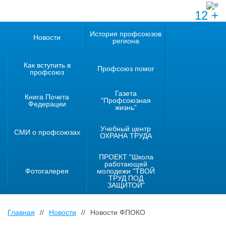
12 +
История профсоюзов
Новости
региона
Как вступить в
Профсоюз помог
профсоюз
Газета
Книга Почета
"Профсоюзная
Федерации
жизнь"
Учебный центр
СМИ о профсоюзах
ОХРАНА ТРУДА
ПРОЕКТ "Школа
работающей
Фотогалерея
молодежи "ТВОЙ
ТРУД ПОД
ЗАЩИТОЙ"
Главная
//
Новости
//
Новости ФПОКО