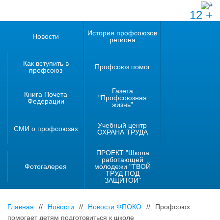
12 +
История профсоюзов
Новости
региона
Как вступить в
Профсоюз помог
профсоюз
Газета
Книга Почета
"Профсоюзная
Федерации
жизнь"
Учебный центр
СМИ о профсоюзах
ОХРАНА ТРУДА
ПРОЕКТ "Школа
работающей
Фотогалерея
молодежи "ТВОЙ
ТРУД ПОД
ЗАЩИТОЙ"
Главная
//
Новости
//
Новости ФПОКО
//
Профсоюз
помогает детям подготовиться к школе