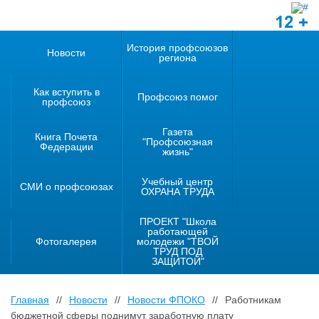
12 +
История профсоюзов
Новости
региона
Как вступить в
Профсоюз помог
профсоюз
Газета
Книга Почета
"Профсоюзная
Федерации
жизнь"
Учебный центр
СМИ о профсоюзах
ОХРАНА ТРУДА
ПРОЕКТ "Школа
работающей
Фотогалерея
молодежи "ТВОЙ
ТРУД ПОД
ЗАЩИТОЙ"
Главная
//
Новости
//
Новости ФПОКО
//
Работникам
бюджетной сферы поднимут заработную плату